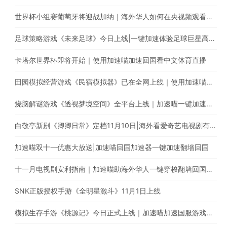
世界杯小组赛葡萄牙将迎战加纳｜海外华人如何在央视频观看C罗首秀直播？
足球策略游戏《未来足球》今日上线|一键加速体验足球巨星高能瞬间
卡塔尔世界杯即将开始｜使用加速喵加速回国看中文体育直播
田园模拟经营游戏《民宿模拟器》已在全网上线｜使用加速喵一键加速国服手游
烧脑解谜游戏《透视梦境空间》全平台上线｜加速喵一键加速国服游戏
白敬亭新剧《卿卿日常》定档11月10日|海外看爱奇艺电视剧有地区限制怎么办?
加速喵双十一优惠大放送|加速喵回国加速器一键加速翻墙回国
十一月电视剧安利指南｜加速喵助海外华人一键穿梭翻墙回国追剧
SNK正版授权手游《全明星激斗》11月1日上线
模拟生存手游《桃源记》今日正式上线｜加速喵加速国服游戏全网最快