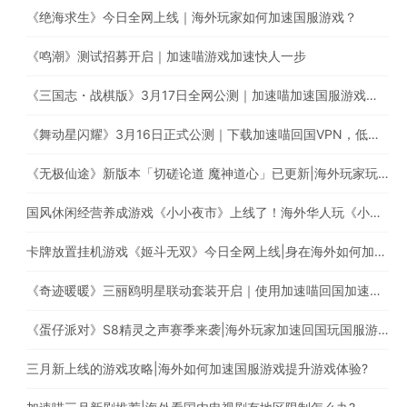
《绝海求生》今日全网上线｜海外玩家如何加速国服游戏？
《鸣潮》测试招募开启｜加速喵游戏加速快人一步
《三国志・战棋版》3月17日全网公测｜加速喵加速国服游戏全网最快
《舞动星闪耀》3月16日正式公测｜下载加速喵回国VPN，低延迟无卡顿，提升游戏体验
《无极仙途》新版本「切磋论道 魔神道心」已更新|海外玩家玩国服遇上卡顿延迟高的情况怎么办?
国风休闲经营养成游戏《小小夜市》上线了！海外华人玩《小小夜市》有延迟高卡顿问题怎么办？
卡牌放置挂机游戏《姬斗无双》今日全网上线|身在海外如何加速国服游戏?
《奇迹暖暖》三丽鸥明星联动套装开启｜使用加速喵回国加速器一键加速提升游戏体验
《蛋仔派对》S8精灵之声赛季来袭|海外玩家加速回国玩国服游戏
三月新上线的游戏攻略|海外如何加速国服游戏提升游戏体验?