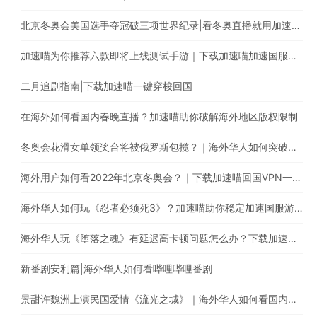
北京冬奥会美国选手夺冠破三项世界纪录|看冬奥直播就用加速喵一键穿梭回国
加速喵为你推荐六款即将上线测试手游｜下载加速喵加速国服游戏
二月追剧指南|下载加速喵一键穿梭回国
在海外如何看国内春晚直播？加速喵助你破解海外地区版权限制
冬奥会花滑女单领奖台将被俄罗斯包揽？｜海外华人如何突破地区版权限制
海外用户如何看2022年北京冬奥会？｜下载加速喵回国VPN一键穿梭回国
海外华人如何玩《忍者必须死3》？加速喵助你稳定加速国服游戏
海外华人玩《堕落之魂》有延迟高卡顿问题怎么办？下载加速喵一键穿梭回国
新番剧安利篇|海外华人如何看哔哩哔哩番剧
景甜许魏洲上演民国爱情《流光之城》｜海外华人如何看国内电视剧