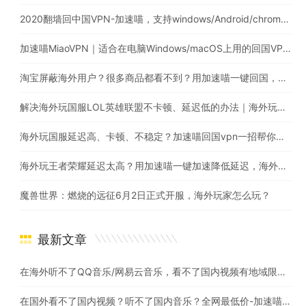
2020翻墙回中国VPN-加速喵，支持windows/Android/chrome/macos
加速喵MiaoVPN｜适合在电脑Windows/macOS上用的回国VPN，海外回国追剧听歌玩国服游戏
淘宝屏蔽海外用户？很多商品都看不到？用加速喵一键回国，解除淘宝地域限制问题
解决海外玩国服LOL英雄联盟不卡顿、延迟低的办法｜海外玩英雄联盟用什么加速器比较好?
海外玩国服延迟高、卡顿、不稳定？加速喵回国vpn一招帮你搞定
海外玩王者荣耀延迟太高？用加速喵一键加速降低延迟，海外也能畅玩国服游戏
魔兽世界：燃烧的远征6月2日正式开服，海外玩家怎么玩？
最新文章
在海外听不了QQ音乐/网易云音乐，看不了国内视频有地域限制怎么办？
在国外看不了国内视频？听不了国内音乐？全网最低价-加速喵 海外党翻墙回国首选