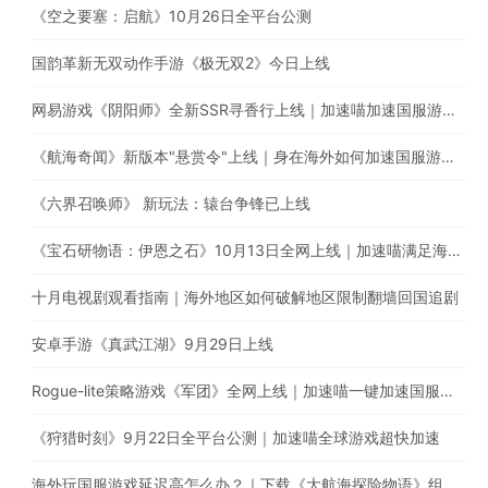
《空之要塞：启航》10月26日全平台公测
国韵革新无双动作手游《极无双2》今日上线
网易游戏《阴阳师》全新SSR寻香行上线｜加速喵加速国服游戏，全网最快！
《航海奇闻》新版本"悬赏令"上线｜身在海外如何加速国服游戏？
《六界召唤师》 新玩法：辕台争锋已上线
《宝石研物语：伊恩之石》10月13日全网上线｜加速喵满足海外玩家的加速需求
十月电视剧观看指南｜海外地区如何破解地区限制翻墙回国追剧
安卓手游《真武江湖》9月29日上线
Rogue-lite策略游戏《军团》全网上线｜加速喵一键加速国服游戏
《狩猎时刻》9月22日全平台公测｜加速喵全球游戏超快加速
海外玩国服游戏延迟高怎么办？｜下载《大航海探险物语》组建超强航海队