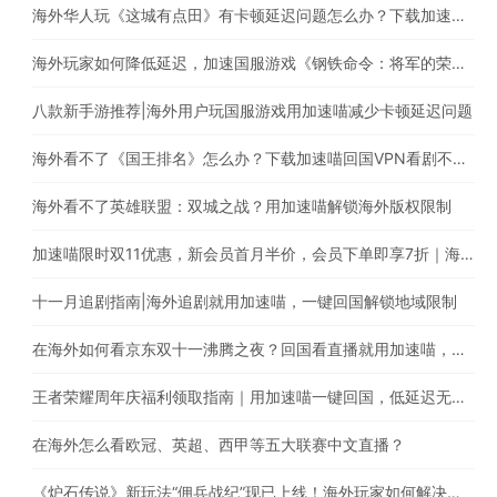
海外华人玩《这城有点田》有卡顿延迟问题怎么办？下载加速喵稳定加速国内游戏
海外玩家如何降低延迟，加速国服游戏《钢铁命令：将军的荣耀3》?
八款新手游推荐|海外用户玩国服游戏用加速喵减少卡顿延迟问题
海外看不了《国王排名》怎么办？下载加速喵回国VPN看剧不受限
海外看不了英雄联盟：双城之战？用加速喵解锁海外版权限制
加速喵限时双11优惠，新会员首月半价，会员下单即享7折｜海外华人必备的回国游戏加速器
十一月追剧指南|海外追剧就用加速喵，一键回国解锁地域限制
在海外如何看京东双十一沸腾之夜？回国看直播就用加速喵，一键解锁海外版权限制
王者荣耀周年庆福利领取指南｜用加速喵一键回国，低延迟无卡顿，加速国服游戏的最佳选择
在海外怎么看欧冠、英超、西甲等五大联赛中文直播？
《炉石传说》新玩法“佣兵战纪”现已上线！海外玩家如何解决延迟卡顿、丢包等问题