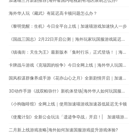
加速喵三月新剧推荐|海外看国内电视剧有地区限制怎么办?
海外华人玩《藏武》有延迟高卡顿问题怎么办？
《黎明觉醒：生机》今日全平台上线｜加速喵游戏加速快人一步
《国战三国志》2月22日开启公测｜海外玩家玩国服游戏延迟高怎么办？
《镇魂街：天生为王》最新版本「集时行乐」正式登场！｜海外玩国服游戏，遭遇延迟卡顿、丢包？
卡牌战斗游戏《克瑞因的纷争》今日全网上线｜海外华人玩国服游戏有延迟高卡顿问题怎么办？
国风权谋群像养成手游《花亦山心之月》全新剧情开启｜加速国服游戏全网最快
3D动作手游《战双帕弥什》新机体登场|海外华人如何玩国服手游?
《小狗咖啡馆》全网上线｜使用加速喵游戏加速器低延迟无卡顿
《使魔计划》全新公会玩法「遗迹争夺战」开启！| 加速喵游戏加速快人一步
二月新上线游戏攻略|海外如何加速国服游戏提升游戏体验?