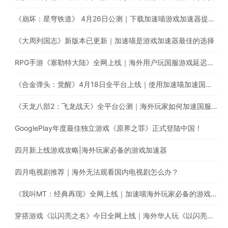
《崩坏：星穹铁道》 4月26日公测｜下载加速喵游戏加速器提升游戏体验
《大周列国志》新版本已更新｜加速喵是游戏加速器最佳的选择
RPG手游《塞勒特大陆》全网上线｜海外用户玩国服游戏延迟高卡顿怎么办？
《合金弹头：觉醒》4月18日全平台上线｜使用加速喵加速国服游戏提升游戏体验
《天龙八部2：飞龙战天》全平台公测｜海外玩家如何加速国服游戏？
GooglePlay年度最佳独立游戏《原界之罪》正式登陆中国！
四月新上线游戏攻略|海外玩家必备的游戏加速器
四月电视剧推荐｜海外无法观看国内电视剧怎么办？
《我叫MT：经典再现》全网上线｜加速喵海外玩家必备的游戏加速器
穿搭游戏《以闪亮之名》今日全网上线｜海外华人玩《以闪亮之名》有延迟高卡顿问题怎么办？