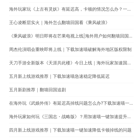
海外玩家玩《上古有灵妖》有延迟高，卡顿的情况怎么办？一键回国游戏加速，极速稳定不丢包
王心凌断层实火｜海外怎么翻墙回国看《乘风破浪》
《乘风破浪》明日即将在芒果电视上线|海外用户如何翻墙回国追综艺
周杰伦演唱会重映即将上线｜下载加速喵破解海外地区版权限制
天刀手游全新版本《天涯共此楼》今日上线｜海外玩家加速国服游戏降低延迟
五月新上线游戏推荐｜下载加速喵急速稳定降低延迟
五月新剧推荐｜翻墙回国追剧
在海外玩《武娘外传》有延迟高掉线问题怎么办?下载加速喵一键加速国服游戏
海外玩家如何玩《三国志・战略版》？用加速喵一键加速提升游戏体验
四月新上线游戏推荐｜下载加速喵一键加速降低卡顿掉线的问题