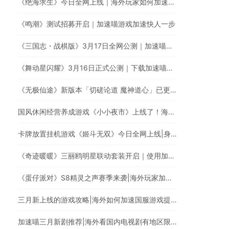
《绝海求生》今日全网上线｜海外玩家如何加速国服游戏？
《鸣潮》测试招募开启｜加速喵游戏加速快人一步
《三国志・战棋版》3月17日全网公测｜加速喵加速国服游戏全网最快
《舞动星闪耀》3月16日正式公测｜下载加速喵回国VPN，低延迟无卡顿，提升游戏体验
《无极仙途》新版本「切磋论道 魔神道心」已更新|海外玩家玩国服遇上卡顿延迟高的情况怎么办?
国风休闲经营养成游戏《小小夜市》上线了！海外华人玩《小小夜市》有延迟高卡顿问题怎么办？
卡牌放置挂机游戏《姬斗无双》今日全网上线|身在海外如何加速国服游戏?
《奇迹暖暖》三丽鸥明星联动套装开启｜使用加速喵回国加速器一键加速提升游戏体验
《蛋仔派对》S8精灵之声赛季来袭|海外玩家加速回国玩国服游戏
三月新上线的游戏攻略|海外如何加速国服游戏提升游戏体验?
加速喵三月新剧推荐|海外看国内电视剧有地区限制怎么办?