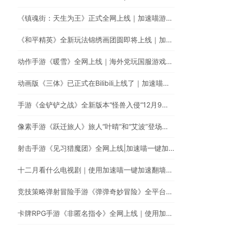
《镇魂街：天生为王》正式全网上线｜加速喵游戏加速全网最快
《和平精英》全新玩法锦绣画团圆即将上线｜加速喵国服游戏超快加速
动作手游《暖雪》全网上线｜海外党玩国服游戏的必备游戏加速器
动画版《三体》已正式在Bilibili上线了｜加速喵一键加速破解海外地区限制
手游《金铲铲之战》全新版本“怪兽入侵“12月9日正式上线｜回国游戏加速器的最佳选择
像素手游《跃迁旅人》旅人“叶晴”和“艾波”登场｜使用加速喵一键加速国服游戏低延迟无卡顿
射击手游《见习猎魔团》全网上线|加速喵一键加速国服游戏
十二月看什么电视剧｜使用加速喵一键加速翻墙回国看剧
竞技策略弹射冒险手游《弹弹奇妙冒险》全平台上线｜如何使用加速喵玩国服手游
卡牌RPG手游《非匿名指令》全网上线｜使用加速喵提升游戏体验