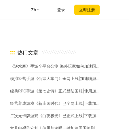
zh
登录
立即注册
热门文章
《逆水寒》手游全平台公测|海外玩家如何加速国服游戏？
模拟经营手游《仙宗大掌门》全网上线|加速喵游戏加速，全网最快
经典RPG手游《第七史诗》正式登陆国服|使用加速喵回国加速爆款游戏随意畅玩
经营养成游戏《新庄园时代》已全网上线|下载加速喵随时随地畅享游戏加速
二次元卡牌游戏《白夜极光》已正式上线|下载加速喵回国加速器一键加速国服游戏
六月电视剧安利｜使用加速喵一键加速回国追剧