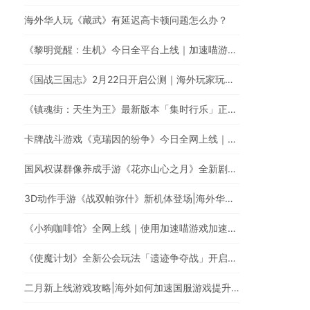
海外华人玩《藏武》有延迟高卡顿问题怎么办？
《黎明觉醒：生机》今日全平台上线｜加速喵游戏加速快人一步
《国战三国志》2月22日开启公测｜海外玩家玩国服游戏延迟高怎么办？
《镇魂街：天生为王》最新版本「集时行乐」正式登场！｜海外玩国服游戏，遭遇延迟卡顿、丢包？
卡牌战斗游戏《克瑞因的纷争》今日全网上线｜海外华人玩国服游戏有延迟高卡顿问题怎么办？
国风权谋群像养成手游《花亦山心之月》全新剧情开启｜加速国服游戏全网最快
3D动作手游《战双帕弥什》新机体登场|海外华人如何玩国服手游?
《小狗咖啡馆》全网上线｜使用加速喵游戏加速器低延迟无卡顿
《使魔计划》全新公会玩法「遗迹争夺战」开启！| 加速喵游戏加速快人一步
二月新上线游戏攻略|海外如何加速国服游戏提升游戏体验?