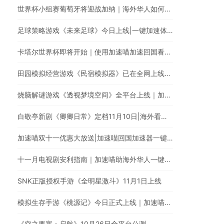
世界杯小组赛葡萄牙将迎战加纳｜海外华人如何在央视频观看C罗首秀直播？
足球策略游戏《未来足球》今日上线|一键加速体验足球巨星高能瞬间
卡塔尔世界杯即将开始｜使用加速喵加速回国看中文体育直播
田园模拟经营游戏《民宿模拟器》已在全网上线｜使用加速喵一键加速国服手游
烧脑解谜游戏《透视梦境空间》全平台上线｜加速喵一键加速国服游戏
白敬亭新剧《卿卿日常》定档11月10日|海外看爱奇艺电视剧有地区限制怎么办?
加速喵双十一优惠大放送|加速喵回国加速器一键加速翻墙回国
十一月电视剧安利指南｜加速喵助海外华人一键穿梭翻墙回国追剧
SNK正版授权手游《全明星激斗》11月1日上线
模拟生存手游《桃源记》今日正式上线｜加速喵加速国服游戏全网最快
《空之要塞：启航》10月26日全平台公测