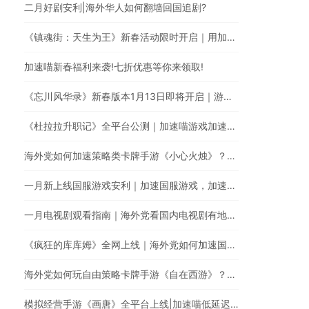
二月好剧安利|海外华人如何翻墙回国追剧?
《镇魂街：天生为王》新春活动限时开启｜用加速喵一键加速游戏降低海外玩国服延迟。
加速喵新春福利来袭!七折优惠等你来领取!
《忘川风华录》新春版本1月13日即将开启｜游戏加速器一键加速提升游戏体验
《杜拉拉升职记》全平台公测｜加速喵游戏加速快人一步
海外党如何加速策略类卡牌手游《小心火烛》？｜使用加速喵一键智能加速回国
一月新上线国服游戏安利｜加速国服游戏，加速喵全网最快
一月电视剧观看指南｜海外党看国内电视剧有地区限制怎么办？
《疯狂的库库姆》全网上线｜海外党如何加速国服手游？
海外党如何玩自由策略卡牌手游《自在西游》？使用加速喵随时随地畅享游戏加速
模拟经营手游《画唐》全平台上线|加速喵低延迟无卡顿加速游戏全网最快