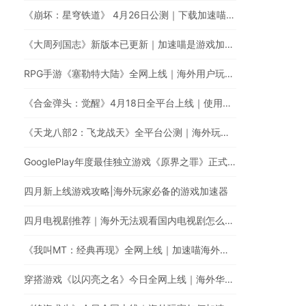
《崩坏：星穹铁道》 4月26日公测｜下载加速喵游戏加速器提升游戏体验
《大周列国志》新版本已更新｜加速喵是游戏加速器最佳的选择
RPG手游《塞勒特大陆》全网上线｜海外用户玩国服游戏延迟高卡顿怎么办？
《合金弹头：觉醒》4月18日全平台上线｜使用加速喵加速国服游戏提升游戏体验
《天龙八部2：飞龙战天》全平台公测｜海外玩家如何加速国服游戏？
GooglePlay年度最佳独立游戏《原界之罪》正式登陆中国！
四月新上线游戏攻略|海外玩家必备的游戏加速器
四月电视剧推荐｜海外无法观看国内电视剧怎么办？
《我叫MT：经典再现》全网上线｜加速喵海外玩家必备的游戏加速器
穿搭游戏《以闪亮之名》今日全网上线｜海外华人玩《以闪亮之名》有延迟高卡顿问题怎么办？