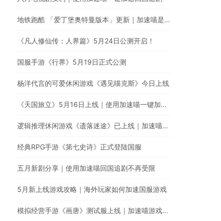
地铁跑酷 「爱丁堡奥特曼版本」更新｜加速喵是国服游戏回国加速的最佳选择
《凡人修仙传：人界篇》5月24日公测开启！
国服手游《行界》5月19日正式公测
杨洋代言的可爱休闲游戏《遇见喵克斯》今日上线
《天国旅立》5月16日上线｜使用加速喵一键加速国服
逻辑推理休闲游戏《遗落迷途》已上线｜加速喵游戏加速全网最快
经典RPG手游《第七史诗》正式登陆国服
五月新剧分享｜使用加速喵回国追剧不再受限
5月新上线游戏攻略｜海外玩家如何加速国服游戏
模拟经营手游《画唐》测试服上线｜加速喵游戏加速器全网最快