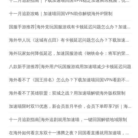
十二月追剧指南｜下载加速喵回国VPN稳定加速腾讯视频，优酷，爱奇艺，芒果TV等平台
十一月追剧攻略｜加速喵回国VPN助你解锁海外IP限制
国服手游推荐|海外党玩国服游戏有卡顿延迟问题怎么办？加速喵回国VPN助你稳定加速国服游戏
海外华人玩《这城有点田》有卡顿延迟问题怎么办？下载加速喵稳定加速国内游戏
海外玩家如何降低延迟，加速国服游戏《钢铁命令：将军的荣耀3》?
八款新手游推荐|海外用户玩国服游戏用加速喵减少卡顿延迟问题
海外看不了《国王排名》怎么办？下载加速喵回国VPN看剧不受限
海外看不了英雄联盟：双城之战？用加速喵解锁海外版权限制
加速喵限时双11优惠，新会员首月半价，会员下单即享7折｜海外华人必备的回国游戏加速器
十一月追剧指南|海外追剧就用加速喵，一键回国解锁地域限制
在海外如何看京东双十一沸腾之夜？回国看直播就用加速喵，一键解锁海外版权限制