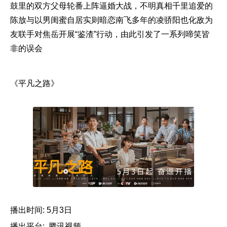
鼓里的双方父母轮番上阵逼婚大战，不明真相千里追爱的
陈放与以男闺蜜自居实则暗恋南飞多年的凌骄阳也化敌为
友联手对焦岳开展“鉴渣”行动，由此引发了一系列啼笑皆
非的误会
《平凡之路》
播出时间: 5月3日
播出平台: 腾讯视频