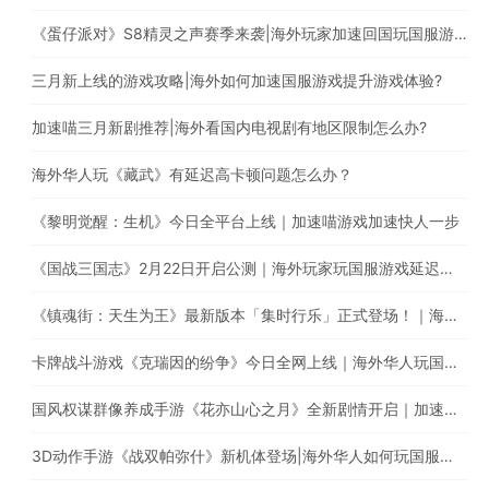
《蛋仔派对》S8精灵之声赛季来袭|海外玩家加速回国玩国服游戏
三月新上线的游戏攻略|海外如何加速国服游戏提升游戏体验?
加速喵三月新剧推荐|海外看国内电视剧有地区限制怎么办?
海外华人玩《藏武》有延迟高卡顿问题怎么办？
《黎明觉醒：生机》今日全平台上线｜加速喵游戏加速快人一步
《国战三国志》2月22日开启公测｜海外玩家玩国服游戏延迟高怎么办？
《镇魂街：天生为王》最新版本「集时行乐」正式登场！｜海外玩国服游戏，遭遇延迟卡顿、丢包？
卡牌战斗游戏《克瑞因的纷争》今日全网上线｜海外华人玩国服游戏有延迟高卡顿问题怎么办？
国风权谋群像养成手游《花亦山心之月》全新剧情开启｜加速国服游戏全网最快
3D动作手游《战双帕弥什》新机体登场|海外华人如何玩国服手游?