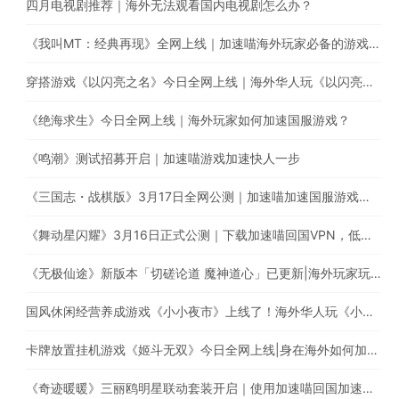
四月电视剧推荐｜海外无法观看国内电视剧怎么办？
《我叫MT：经典再现》全网上线｜加速喵海外玩家必备的游戏加速器
穿搭游戏《以闪亮之名》今日全网上线｜海外华人玩《以闪亮之名》有延迟高卡顿问题怎么办？
《绝海求生》今日全网上线｜海外玩家如何加速国服游戏？
《鸣潮》测试招募开启｜加速喵游戏加速快人一步
《三国志・战棋版》3月17日全网公测｜加速喵加速国服游戏全网最快
《舞动星闪耀》3月16日正式公测｜下载加速喵回国VPN，低延迟无卡顿，提升游戏体验
《无极仙途》新版本「切磋论道 魔神道心」已更新|海外玩家玩国服遇上卡顿延迟高的情况怎么办?
国风休闲经营养成游戏《小小夜市》上线了！海外华人玩《小小夜市》有延迟高卡顿问题怎么办？
卡牌放置挂机游戏《姬斗无双》今日全网上线|身在海外如何加速国服游戏?
《奇迹暖暖》三丽鸥明星联动套装开启｜使用加速喵回国加速器一键加速提升游戏体验