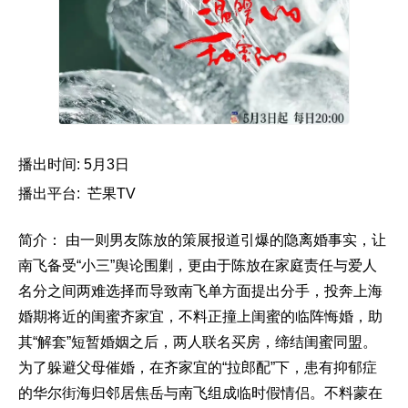
播出时间: 5月3日
播出平台: 芒果TV
简介： 由一则男友陈放的策展报道引爆的隐离婚事实，让
南飞备受“小三”舆论围剿，更由于陈放在家庭责任与爱人
名分之间两难选择而导致南飞单方面提出分手，投奔上海
婚期将近的闺蜜齐家宜，不料正撞上闺蜜的临阵悔婚，助
其“解套”短暂婚姻之后，两人联名买房，缔结闺蜜同盟。
为了躲避父母催婚，在齐家宜的“拉郎配”下，患有抑郁症
的华尔街海归邻居焦岳与南飞组成临时假情侣。不料蒙在