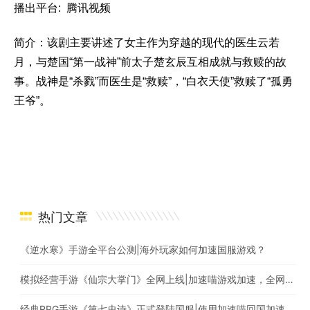
播出平台: 腾讯视频
简介：该剧主要讲述了女主作为穿越的现代的医生云若
月，与楚国“第一战神”前太子楚玄辰互相成就与救赎的故
事。战神是“杀戮”而医生是“救赎”，“白衣天使”救赎了“孤勇
王爷”。
热门文章
《逆水寒》手游全平台公测|海外玩家如何加速国服游戏？
模拟经营手游《仙宗大掌门》全网上线|加速喵游戏加速，全网最快
经典RPG手游《第七史诗》正式登陆国服|使用加速喵回国加速爆款游戏随意畅玩