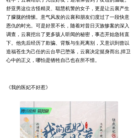
舒亚男这位古怪精灵、聪慧机警的女子，更是让云襄产生
了朦胧的情愫。意气风发的云襄和朋友们度过了一段快意
恩仇的时光。可是好景不长，随着对昔日灭族惨案的深入
调查，云襄挖出了更多骇人听闻的秘密，事态开始急转直
下。他先后经历了欺骗、背叛与生死离别，又意识到曾以
造福苍生为己任的云台早已堕落，云襄决定挺身而出,捍卫
心中的正义，哪怕是牺牲自己也在所不惜。
《我的医妃不好惹》