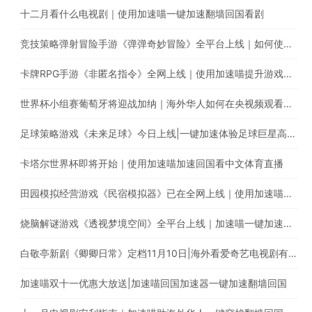
十二月看什么电视剧｜使用加速喵一键加速翻墙回国看剧
竞技策略弹射冒险手游《弹弹奇妙冒险》全平台上线｜如何使用加速喵玩国服手游
卡牌RPG手游《非匿名指令》全网上线｜使用加速喵提升游戏体验
世界杯小组赛葡萄牙将迎战加纳｜海外华人如何在央视频观看C罗首秀直播？
足球策略游戏《未来足球》今日上线|一键加速体验足球巨星高能瞬间
卡塔尔世界杯即将开始｜使用加速喵加速回国看中文体育直播
田园模拟经营游戏《民宿模拟器》已在全网上线｜使用加速喵一键加速国服手游
烧脑解谜游戏《透视梦境空间》全平台上线｜加速喵一键加速国服游戏
白敬亭新剧《卿卿日常》定档11月10日|海外看爱奇艺电视剧有地区限制怎么办?
加速喵双十一优惠大放送|加速喵回国加速器一键加速翻墙回国