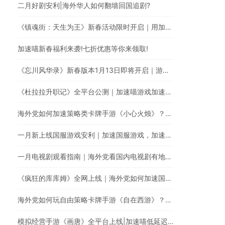
二月好剧安利|海外华人如何翻墙回国追剧?
《镇魂街：天生为王》新春活动限时开启｜用加速喵一键加速游戏降低海外玩国服延迟。
加速喵新春福利来袭!七折优惠等你来领取!
《忘川风华录》新春版本1月13日即将开启｜游戏加速器一键加速提升游戏体验
《杜拉拉升职记》全平台公测｜加速喵游戏加速快人一步
海外党如何加速策略类卡牌手游《小心火烛》？｜使用加速喵一键智能加速回国
一月新上线国服游戏安利｜加速国服游戏，加速喵全网最快
一月电视剧观看指南｜海外党看国内电视剧有地区限制怎么办？
《疯狂的库库姆》全网上线｜海外党如何加速国服手游？
海外党如何玩自由策略卡牌手游《自在西游》？使用加速喵随时随地畅享游戏加速
模拟经营手游《画唐》全平台上线|加速喵低延迟无卡顿加速游戏全网最快