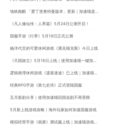
地铁跑酷 「爱丁堡奥特曼版本」更新｜加速喵是国服游戏回国加速的最佳选择
《凡人修仙传：人界篇》5月24日公测开启！
国服手游《行界》5月19日正式公测
杨洋代言的可爱休闲游戏《遇见喵克斯》今日上线
《天国旅立》5月16日上线｜使用加速喵一键加速国服
逻辑推理休闲游戏《遗落迷途》已上线｜加速喵游戏加速全网最快
经典RPG手游《第七史诗》正式登陆国服
五月新剧分享｜使用加速喵回国追剧不再受限
5月新上线游戏攻略｜海外玩家如何加速国服游戏
模拟经营手游《画唐》测试服上线｜加速喵游戏加速器全网最快