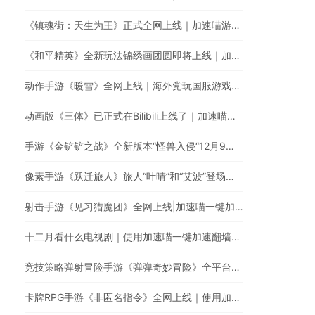
《镇魂街：天生为王》正式全网上线｜加速喵游戏加速全网最快
《和平精英》全新玩法锦绣画团圆即将上线｜加速喵国服游戏超快加速
动作手游《暖雪》全网上线｜海外党玩国服游戏的必备游戏加速器
动画版《三体》已正式在Bilibili上线了｜加速喵一键加速破解海外地区限制
手游《金铲铲之战》全新版本“怪兽入侵“12月9日正式上线｜回国游戏加速器的最佳选择
像素手游《跃迁旅人》旅人“叶晴”和“艾波”登场｜使用加速喵一键加速国服游戏低延迟无卡顿
射击手游《见习猎魔团》全网上线|加速喵一键加速国服游戏
十二月看什么电视剧｜使用加速喵一键加速翻墙回国看剧
竞技策略弹射冒险手游《弹弹奇妙冒险》全平台上线｜如何使用加速喵玩国服手游
卡牌RPG手游《非匿名指令》全网上线｜使用加速喵提升游戏体验