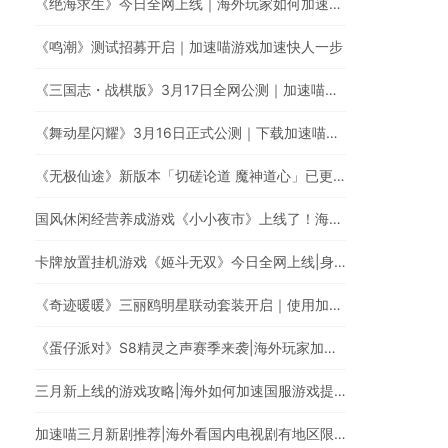
《绝海求生》今日全网上线｜海外玩家如何加速国服游戏？
《鸣潮》测试招募开启｜加速喵游戏加速快人一步
《三国志・战棋版》3月17日全网公测｜加速喵加速国服游戏全网最快
《舞动星闪耀》3月16日正式公测｜下载加速喵回国VPN，低延迟无卡顿，提升游戏体验
《无极仙途》新版本「切磋论道 魔神道心」已更新|海外玩家玩国服遇上卡顿延迟高的情况怎么办?
国风休闲经营养成游戏《小小夜市》上线了！海外华人玩《小小夜市》有延迟高卡顿问题怎么办？
卡牌放置挂机游戏《姬斗无双》今日全网上线|身在海外如何加速国服游戏?
《奇迹暖暖》三丽鸥明星联动套装开启｜使用加速喵回国加速器一键加速提升游戏体验
《蛋仔派对》S8精灵之声赛季来袭|海外玩家加速回国玩国服游戏
三月新上线的游戏攻略|海外如何加速国服游戏提升游戏体验?
加速喵三月新剧推荐|海外看国内电视剧有地区限制怎么办?