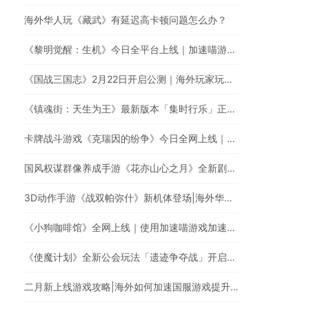
海外华人玩《藏武》有延迟高卡顿问题怎么办？
《黎明觉醒：生机》今日全平台上线｜加速喵游戏加速快人一步
《国战三国志》2月22日开启公测｜海外玩家玩国服游戏延迟高怎么办？
《镇魂街：天生为王》最新版本「集时行乐」正式登场！｜海外玩国服游戏，遭遇延迟卡顿、丢包？
卡牌战斗游戏《克瑞因的纷争》今日全网上线｜海外华人玩国服游戏有延迟高卡顿问题怎么办？
国风权谋群像养成手游《花亦山心之月》全新剧情开启｜加速国服游戏全网最快
3D动作手游《战双帕弥什》新机体登场|海外华人如何玩国服手游?
《小狗咖啡馆》全网上线｜使用加速喵游戏加速器低延迟无卡顿
《使魔计划》全新公会玩法「遗迹争夺战」开启！| 加速喵游戏加速快人一步
二月新上线游戏攻略|海外如何加速国服游戏提升游戏体验?