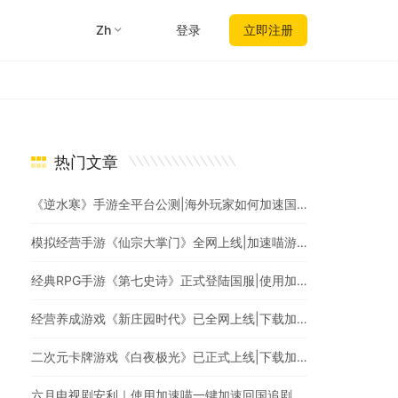
zh
登录
立即注册
热门文章
《逆水寒》手游全平台公测|海外玩家如何加速国服游戏？
模拟经营手游《仙宗大掌门》全网上线|加速喵游戏加速，全网最快
经典RPG手游《第七史诗》正式登陆国服|使用加速喵回国加速爆款游戏随意畅玩
经营养成游戏《新庄园时代》已全网上线|下载加速喵随时随地畅享游戏加速
二次元卡牌游戏《白夜极光》已正式上线|下载加速喵回国加速器一键加速国服游戏
六月电视剧安利｜使用加速喵一键加速回国追剧