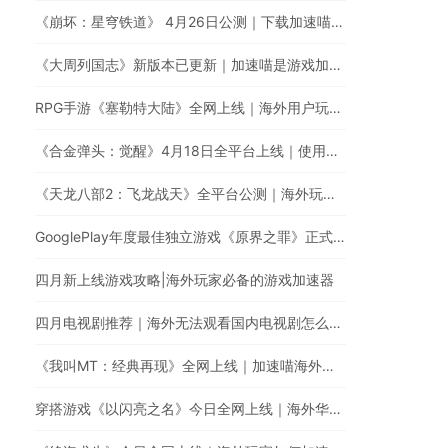
《崩坏：星穹铁道》 4月26日公测｜下载加速喵游戏加速器提升游戏体验
《大周列国志》新版本已更新｜加速喵是游戏加速器最佳的选择
RPG手游《塞勒特大陆》全网上线｜海外用户玩国服游戏延迟高卡顿怎么办？
《合金弹头：觉醒》4月18日全平台上线｜使用加速喵加速国服游戏提升游戏体验
《天龙八部2：飞龙战天》全平台公测｜海外玩家如何加速国服游戏？
GooglePlay年度最佳独立游戏《原界之罪》正式登陆中国！
四月新上线游戏攻略|海外玩家必备的游戏加速器
四月电视剧推荐｜海外无法观看国内电视剧怎么办？
《我叫MT：经典再现》全网上线｜加速喵海外玩家必备的游戏加速器
穿搭游戏《以闪亮之名》今日全网上线｜海外华人玩《以闪亮之名》有延迟高卡顿问题怎么办？