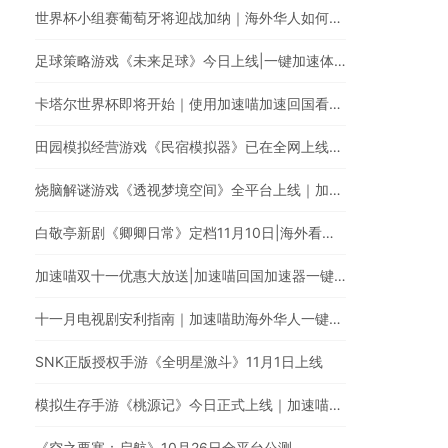
世界杯小组赛葡萄牙将迎战加纳｜海外华人如何在央视频观看C罗首秀直播？
足球策略游戏《未来足球》今日上线|一键加速体验足球巨星高能瞬间
卡塔尔世界杯即将开始｜使用加速喵加速回国看中文体育直播
田园模拟经营游戏《民宿模拟器》已在全网上线｜使用加速喵一键加速国服手游
烧脑解谜游戏《透视梦境空间》全平台上线｜加速喵一键加速国服游戏
白敬亭新剧《卿卿日常》定档11月10日|海外看爱奇艺电视剧有地区限制怎么办?
加速喵双十一优惠大放送|加速喵回国加速器一键加速翻墙回国
十一月电视剧安利指南｜加速喵助海外华人一键穿梭翻墙回国追剧
SNK正版授权手游《全明星激斗》11月1日上线
模拟生存手游《桃源记》今日正式上线｜加速喵加速国服游戏全网最快
《空之要塞：启航》10月26日全平台公测