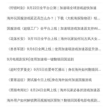
《狩猎时刻》9月22日全平台公测｜加速喵全球游戏超快加速
海外玩国服游戏延迟高怎么办？｜下载《大航海探险物语》组建超强航海队
国服游戏《超级工厂》全平台上线｜加速喵游戏加速器支持Window、iOS、Android多平台使用
《花落长安》 9月15日全平台上线｜海外玩家如何玩古风大女主养成手游
《兽兽军团》9月6日全网上线｜使用加速喵游戏加速器提升游戏体验
9月电视剧安利|使用加速喵一键翻墙回国追剧
《超时空罗曼史》9月5日在爱奇艺播出｜身在海外如何翻墙回国追剧？
《要塞远征》测试服今日上线|身在海外如何加速国服游戏
《黑猫奇闻社》8月24日全网上线｜海外玩家必备的游戏加速器
海外用户如何解锁腾讯视频地区限制？翻墙回国看电影电视剧综艺