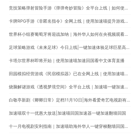
竞技策略弹射冒险手游《弹弹奇妙冒险》全平台上线｜如何使用加速喵玩国服手游
卡牌RPG手游《非匿名指令》全网上线｜使用加速喵提升游戏体验
世界杯小组赛葡萄牙将迎战加纳｜海外华人如何在央视频观看C罗首秀直播？
足球策略游戏《未来足球》今日上线|一键加速体验足球巨星高能瞬间
卡塔尔世界杯即将开始｜使用加速喵加速回国看中文体育直播
田园模拟经营游戏《民宿模拟器》已在全网上线｜使用加速喵一键加速国服手游
烧脑解谜游戏《透视梦境空间》全平台上线｜加速喵一键加速国服游戏
白敬亭新剧《卿卿日常》定档11月10日|海外看爱奇艺电视剧有地区限制怎么办?
加速喵双十一优惠大放送|加速喵回国加速器一键加速翻墙回国
十一月电视剧安利指南｜加速喵助海外华人一键穿梭翻墙回国追剧