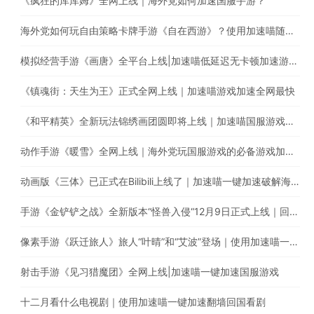
《疯狂的库库姆》全网上线｜海外党如何加速国服手游？
海外党如何玩自由策略卡牌手游《自在西游》？使用加速喵随时随地畅享游戏加速
模拟经营手游《画唐》全平台上线|加速喵低延迟无卡顿加速游戏全网最快
《镇魂街：天生为王》正式全网上线｜加速喵游戏加速全网最快
《和平精英》全新玩法锦绣画团圆即将上线｜加速喵国服游戏超快加速
动作手游《暖雪》全网上线｜海外党玩国服游戏的必备游戏加速器
动画版《三体》已正式在Bilibili上线了｜加速喵一键加速破解海外地区限制
手游《金铲铲之战》全新版本“怪兽入侵“12月9日正式上线｜回国游戏加速器的最佳选择
像素手游《跃迁旅人》旅人“叶晴”和“艾波”登场｜使用加速喵一键加速国服游戏低延迟无卡顿
射击手游《见习猎魔团》全网上线|加速喵一键加速国服游戏
十二月看什么电视剧｜使用加速喵一键加速翻墙回国看剧