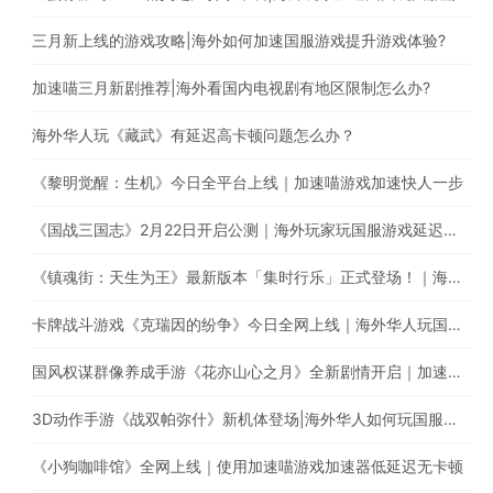
三月新上线的游戏攻略|海外如何加速国服游戏提升游戏体验?
加速喵三月新剧推荐|海外看国内电视剧有地区限制怎么办?
海外华人玩《藏武》有延迟高卡顿问题怎么办？
《黎明觉醒：生机》今日全平台上线｜加速喵游戏加速快人一步
《国战三国志》2月22日开启公测｜海外玩家玩国服游戏延迟高怎么办？
《镇魂街：天生为王》最新版本「集时行乐」正式登场！｜海外玩国服游戏，遭遇延迟卡顿、丢包？
卡牌战斗游戏《克瑞因的纷争》今日全网上线｜海外华人玩国服游戏有延迟高卡顿问题怎么办？
国风权谋群像养成手游《花亦山心之月》全新剧情开启｜加速国服游戏全网最快
3D动作手游《战双帕弥什》新机体登场|海外华人如何玩国服手游?
《小狗咖啡馆》全网上线｜使用加速喵游戏加速器低延迟无卡顿