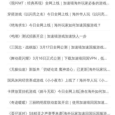
《我叫MT：经典再现》全网上线｜加速喵海外玩家必备的游戏加速器
穿搭游戏《以闪亮之名》今日全网上线｜海外华人玩《以闪亮之名》有延迟高卡顿问题怎么办？
《绝海求生》今日全网上线｜海外玩家如何加速国服游戏？
《鸣潮》测试招募开启｜加速喵游戏加速快人一步
《三国志・战棋版》3月17日全网公测｜加速喵加速国服游戏全网最快
《舞动星闪耀》3月16日正式公测｜下载加速喵回国VPN，低延迟无卡顿，提升游戏体验
《无极仙途》新版本「切磋论道 魔神道心」已更新|海外玩家玩国服遇上卡顿延迟高的情况怎么办?
国风休闲经营养成游戏《小小夜市》上线了！海外华人玩《小小夜市》有延迟高卡顿问题怎么办？
卡牌放置挂机游戏《姬斗无双》今日全网上线|身在海外如何加速国服游戏?
《奇迹暖暖》三丽鸥明星联动套装开启｜使用加速喵回国加速器一键加速提升游戏体验
《蛋仔派对》S8精灵之声赛季来袭|海外玩家加速回国玩国服游戏