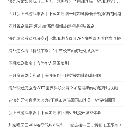
海外玩家如何玩《三国志・战略版》？用加速喵一键加速提升游戏体验
四月新上线游戏推荐｜下载加速喵一键加速降低卡顿掉线的问题
四月番剧推荐|海外如何翻墙回国看哔哩哔哩番剧
海外怎么看欧冠决赛?|下载加速喵回国VPN翻墙回国看体育直播
海外怎么看《特战荣耀》?军艺校草如何进化成兵王
四月追剧指南｜海外华人回国追剧
三月底追剧安利篇｜海外追剧一键穿梭加速翻墙回国
海外球迷怎么看WTT世界乒联决赛？加速喵助你加速咪咕视频
在海外无法直播怎么办?下载加速喵回国加速器一键穿梭回国
新上线游戏推荐｜下载加速喵回国VPN提升游戏体验
加速喵回国VPN春季限时85折，一键连接中国，解锁地区限制！