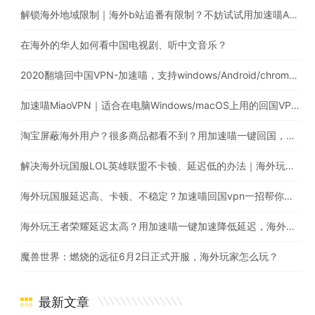
解锁海外地域限制｜海外b站追番有限制？不妨试试用加速喵App解锁
在海外的华人如何看中国电视剧、听中文音乐？
2020翻墙回中国VPN-加速喵，支持windows/Android/chrome/macos
加速喵MiaoVPN｜适合在电脑Windows/macOS上用的回国VPN，海外回国追剧听歌玩国服游戏
淘宝屏蔽海外用户？很多商品都看不到？用加速喵一键回国，解除淘宝地域限制问题
解决海外玩国服LOL英雄联盟不卡顿、延迟低的办法｜海外玩英雄联盟用什么加速器比较好?
海外玩国服延迟高、卡顿、不稳定？加速喵回国vpn一招帮你搞定
海外玩王者荣耀延迟太高？用加速喵一键加速降低延迟，海外也能畅玩国服游戏
魔兽世界：燃烧的远征6月2日正式开服，海外玩家怎么玩？
最新文章