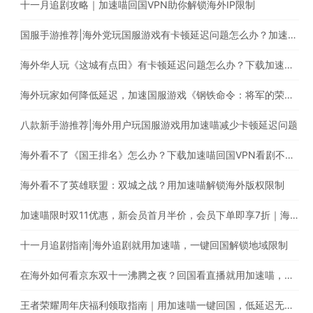
十一月追剧攻略｜加速喵回国VPN助你解锁海外IP限制
国服手游推荐|海外党玩国服游戏有卡顿延迟问题怎么办？加速喵回国VPN助你稳定加速国服游戏
海外华人玩《这城有点田》有卡顿延迟问题怎么办？下载加速喵稳定加速国内游戏
海外玩家如何降低延迟，加速国服游戏《钢铁命令：将军的荣耀3》?
八款新手游推荐|海外用户玩国服游戏用加速喵减少卡顿延迟问题
海外看不了《国王排名》怎么办？下载加速喵回国VPN看剧不受限
海外看不了英雄联盟：双城之战？用加速喵解锁海外版权限制
加速喵限时双11优惠，新会员首月半价，会员下单即享7折｜海外华人必备的回国游戏加速器
十一月追剧指南|海外追剧就用加速喵，一键回国解锁地域限制
在海外如何看京东双十一沸腾之夜？回国看直播就用加速喵，一键解锁海外版权限制
王者荣耀周年庆福利领取指南｜用加速喵一键回国，低延迟无卡顿，加速国服游戏的最佳选择