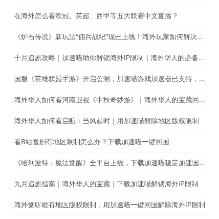
在海外怎么看欧冠、英超、西甲等五大联赛中文直播？
《炉石传说》新玩法“佣兵战纪”现已上线！海外玩家如何解决延迟卡顿、丢包等问题
十月追剧攻略｜加速喵助你解锁海外IP限制｜海外华人的必备回国加速器
国服《英雄联盟手游》开启公测，加速喵游戏加速器已支持，用加速喵一键回国加速国服游戏
海外华人如何看河南卫视《中秋奇妙游》｜海外华人的宝藏回国加速器
海外华人如何看启航：当风起时｜用加速喵解除地区版权限制
看B站番剧有地区限制怎么办？下载加速喵一键回国
《哈利波特：魔法觉醒》全平台上线，下载加速喵稳定加速国内游戏
九月追剧指南｜海外华人的宝藏｜下载加速喵解锁海外IP限制
海外党听歌有地区版权限制，用加速喵一键回国解除海外IP限制