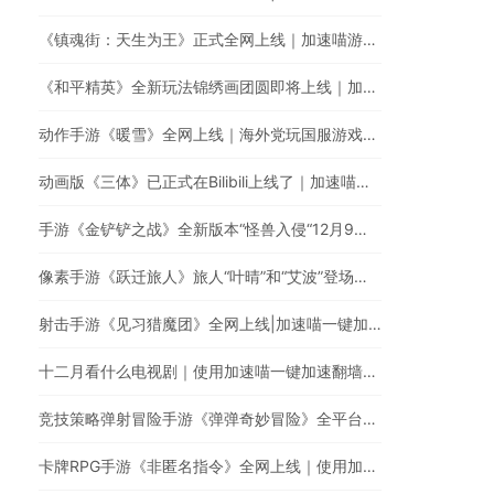
《镇魂街：天生为王》正式全网上线｜加速喵游戏加速全网最快
《和平精英》全新玩法锦绣画团圆即将上线｜加速喵国服游戏超快加速
动作手游《暖雪》全网上线｜海外党玩国服游戏的必备游戏加速器
动画版《三体》已正式在Bilibili上线了｜加速喵一键加速破解海外地区限制
手游《金铲铲之战》全新版本“怪兽入侵“12月9日正式上线｜回国游戏加速器的最佳选择
像素手游《跃迁旅人》旅人“叶晴”和“艾波”登场｜使用加速喵一键加速国服游戏低延迟无卡顿
射击手游《见习猎魔团》全网上线|加速喵一键加速国服游戏
十二月看什么电视剧｜使用加速喵一键加速翻墙回国看剧
竞技策略弹射冒险手游《弹弹奇妙冒险》全平台上线｜如何使用加速喵玩国服手游
卡牌RPG手游《非匿名指令》全网上线｜使用加速喵提升游戏体验