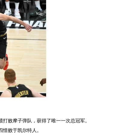
成绩打败摩子弹队，获得了唯一一次总冠军。
比四惜败于凯尔特人。