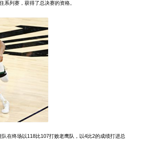
3守住系列赛，获得了总决赛的资格。
鹿队
在终场以118比107打败老鹰队，以4比2的成绩打进总