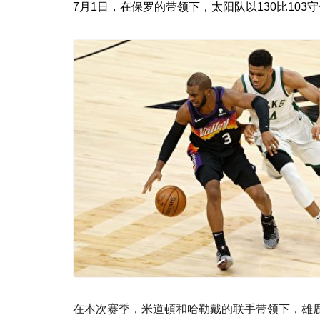
7月1日，在保罗的带领下，太阳队以130比10
在本次赛季，米道頓和哈勒戴的联手带领下，雄