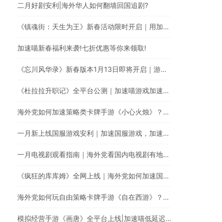
二月好剧安利|海外华人如何翻墙回国追剧?
《镇魂街：天生为王》新春活动限时开启｜用加速喵一键加速游戏降低海外玩国服延迟。
加速喵新春福利来袭!七折优惠等你来领取!
《忘川风华录》新春版本1月13日即将开启｜游戏加速器一键加速提升游戏体验
《杜拉拉升职记》全平台公测｜加速喵游戏加速快人一步
海外党如何加速策略类卡牌手游《小心火烛》？｜使用加速喵一键智能加速回国
一月新上线国服游戏安利｜加速国服游戏，加速喵全网最快
一月电视剧观看指南｜海外党看国内电视剧有地区限制怎么办？
《疯狂的库库姆》全网上线｜海外党如何加速国服手游？
海外党如何玩自由策略卡牌手游《自在西游》？使用加速喵随时随地畅享游戏加速
模拟经营手游《画唐》全平台上线|加速喵低延迟无卡顿加速游戏全网最快