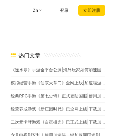
zh
登录
立即注册
热门文章
《逆水寒》手游全平台公测|海外玩家如何加速国服游戏？
模拟经营手游《仙宗大掌门》全网上线|加速喵游戏加速，全网最快
经典RPG手游《第七史诗》正式登陆国服|使用加速喵回国加速爆款游戏随意畅玩
经营养成游戏《新庄园时代》已全网上线|下载加速喵随时随地畅享游戏加速
二次元卡牌游戏《白夜极光》已正式上线|下载加速喵回国加速器一键加速国服游戏
六月电视剧安利｜使用加速喵一键加速回国追剧