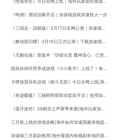
《绝海求生》今日全网上线｜海外玩家如何加速国服游戏？
《鸣潮》测试招募开启｜加速喵游戏加速快人一步
《三国志・战棋版》3月17日全网公测｜加速喵加速国服游戏全网最快
《舞动星闪耀》3月16日正式公测｜下载加速喵回国VPN，低延迟无卡顿，提升游戏体验
《无极仙途》新版本「切磋论道 魔神道心」已更新|海外玩家玩国服遇上卡顿延迟高的情况怎么办?
国风休闲经营养成游戏《小小夜市》上线了！海外华人玩《小小夜市》有延迟高卡顿问题怎么办？
卡牌放置挂机游戏《姬斗无双》今日全网上线|身在海外如何加速国服游戏?
《奇迹暖暖》三丽鸥明星联动套装开启｜使用加速喵回国加速器一键加速提升游戏体验
《蛋仔派对》S8精灵之声赛季来袭|海外玩家加速回国玩国服游戏
三月新上线的游戏攻略|海外如何加速国服游戏提升游戏体验?
加速喵三月新剧推荐|海外看国内电视剧有地区限制怎么办?