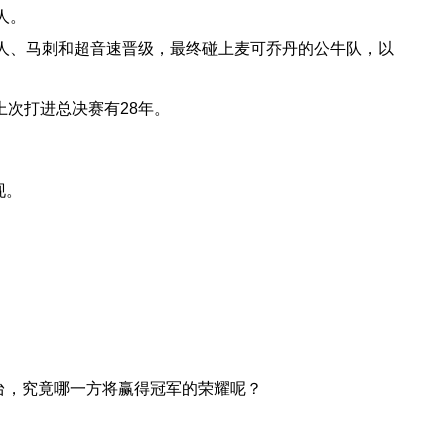
人。
湖人、马刺和超音速晋级，最终碰上麦可乔丹的公牛队，以
上次打进总决赛有28年。
现。
台，究竟哪一方将赢得冠军的荣耀呢？