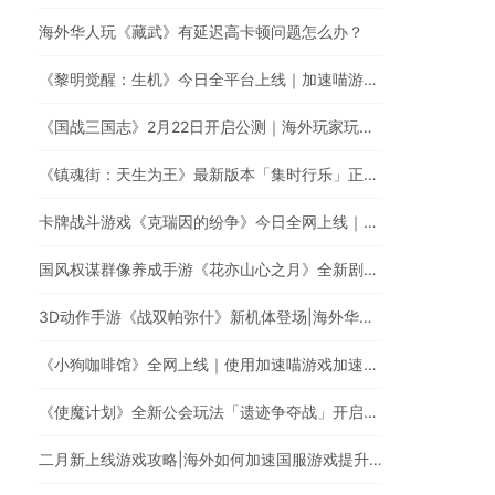
海外华人玩《藏武》有延迟高卡顿问题怎么办？
《黎明觉醒：生机》今日全平台上线｜加速喵游戏加速快人一步
《国战三国志》2月22日开启公测｜海外玩家玩国服游戏延迟高怎么办？
《镇魂街：天生为王》最新版本「集时行乐」正式登场！｜海外玩国服游戏，遭遇延迟卡顿、丢包？
卡牌战斗游戏《克瑞因的纷争》今日全网上线｜海外华人玩国服游戏有延迟高卡顿问题怎么办？
国风权谋群像养成手游《花亦山心之月》全新剧情开启｜加速国服游戏全网最快
3D动作手游《战双帕弥什》新机体登场|海外华人如何玩国服手游?
《小狗咖啡馆》全网上线｜使用加速喵游戏加速器低延迟无卡顿
《使魔计划》全新公会玩法「遗迹争夺战」开启！| 加速喵游戏加速快人一步
二月新上线游戏攻略|海外如何加速国服游戏提升游戏体验?