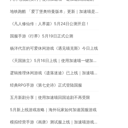
地铁跑酷 「爱丁堡奥特曼版本」更新｜加速喵是国服游戏回国加速的最佳选择
《凡人修仙传：人界篇》5月24日公测开启！
国服手游《行界》5月19日正式公测
杨洋代言的可爱休闲游戏《遇见喵克斯》今日上线
《天国旅立》5月16日上线｜使用加速喵一键加速国服
逻辑推理休闲游戏《遗落迷途》已上线｜加速喵游戏加速全网最快
经典RPG手游《第七史诗》正式登陆国服
五月新剧分享｜使用加速喵回国追剧不再受限
5月新上线游戏攻略｜海外玩家如何加速国服游戏
模拟经营手游《画唐》测试服上线｜加速喵游戏加速器全网最快