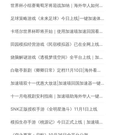
世界杯小组赛葡萄牙将迎战加纳｜海外华人如何在央视频观看C罗首秀直播？
足球策略游戏《未来足球》今日上线|一键加速体验足球巨星高能瞬间
卡塔尔世界杯即将开始｜使用加速喵加速回国看中文体育直播
田园模拟经营游戏《民宿模拟器》已在全网上线｜使用加速喵一键加速国服手游
烧脑解谜游戏《透视梦境空间》全平台上线｜加速喵一键加速国服游戏
白敬亭新剧《卿卿日常》定档11月10日|海外看爱奇艺电视剧有地区限制怎么办?
加速喵双十一优惠大放送|加速喵回国加速器一键加速翻墙回国
十一月电视剧安利指南｜加速喵助海外华人一键穿梭翻墙回国追剧
SNK正版授权手游《全明星激斗》11月1日上线
模拟生存手游《桃源记》今日正式上线｜加速喵加速国服游戏全网最快
《空之要塞：启航》10月26日全平台公测