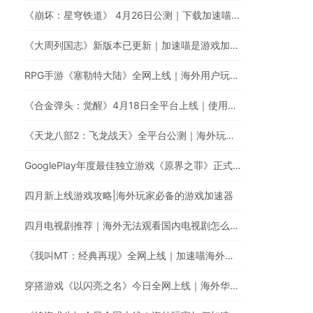
《崩坏：星穹铁道》 4月26日公测｜下载加速喵游戏加速器提升游戏体验
《大周列国志》新版本已更新｜加速喵是游戏加速器最佳的选择
RPG手游《塞勒特大陆》全网上线｜海外用户玩国服游戏延迟高卡顿怎么办？
《合金弹头：觉醒》4月18日全平台上线｜使用加速喵加速国服游戏提升游戏体验
《天龙八部2：飞龙战天》全平台公测｜海外玩家如何加速国服游戏？
GooglePlay年度最佳独立游戏《原界之罪》正式登陆中国！
四月新上线游戏攻略|海外玩家必备的游戏加速器
四月电视剧推荐｜海外无法观看国内电视剧怎么办？
《我叫MT：经典再现》全网上线｜加速喵海外玩家必备的游戏加速器
穿搭游戏《以闪亮之名》今日全网上线｜海外华人玩《以闪亮之名》有延迟高卡顿问题怎么办？