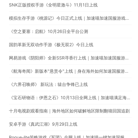
SNK正版授权手游《全明星激斗》11月1日上线
模拟生存手游《桃源记》今日正式上线｜加速喵加速国服游戏全网最快
《空之要塞：启航》10月26日全平台公测
国韵革新无双动作手游《极无双2》今日上线
网易游戏《阴阳师》全新SSR寻香行上线｜加速喵加速国服游戏，全网最快！
《航海奇闻》新版本"悬赏令"上线｜身在海外如何加速国服游戏？
《六界召唤师》 新玩法：辕台争锋已上线
《宝石研物语：伊恩之石》10月13日全网上线｜加速喵满足海外玩家的加速需求
十月电视剧观看指南｜海外地区如何破解地区限制翻墙回国追剧
安卓手游《真武江湖》9月29日上线
Rogue-lite策略游戏《军团》全网上线｜加速喵一键加速国服游戏