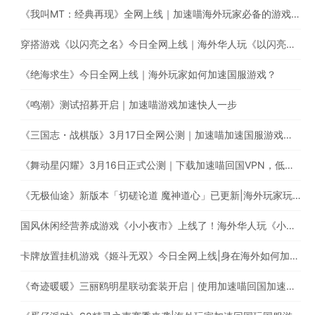
《我叫MT：经典再现》全网上线｜加速喵海外玩家必备的游戏加速器
穿搭游戏《以闪亮之名》今日全网上线｜海外华人玩《以闪亮之名》有延迟高卡顿问题怎么办？
《绝海求生》今日全网上线｜海外玩家如何加速国服游戏？
《鸣潮》测试招募开启｜加速喵游戏加速快人一步
《三国志・战棋版》3月17日全网公测｜加速喵加速国服游戏全网最快
《舞动星闪耀》3月16日正式公测｜下载加速喵回国VPN，低延迟无卡顿，提升游戏体验
《无极仙途》新版本「切磋论道 魔神道心」已更新|海外玩家玩国服遇上卡顿延迟高的情况怎么办?
国风休闲经营养成游戏《小小夜市》上线了！海外华人玩《小小夜市》有延迟高卡顿问题怎么办？
卡牌放置挂机游戏《姬斗无双》今日全网上线|身在海外如何加速国服游戏?
《奇迹暖暖》三丽鸥明星联动套装开启｜使用加速喵回国加速器一键加速提升游戏体验