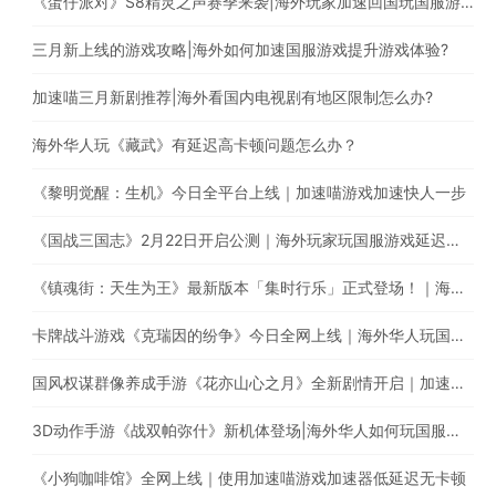
《蛋仔派对》S8精灵之声赛季来袭|海外玩家加速回国玩国服游戏
三月新上线的游戏攻略|海外如何加速国服游戏提升游戏体验?
加速喵三月新剧推荐|海外看国内电视剧有地区限制怎么办?
海外华人玩《藏武》有延迟高卡顿问题怎么办？
《黎明觉醒：生机》今日全平台上线｜加速喵游戏加速快人一步
《国战三国志》2月22日开启公测｜海外玩家玩国服游戏延迟高怎么办？
《镇魂街：天生为王》最新版本「集时行乐」正式登场！｜海外玩国服游戏，遭遇延迟卡顿、丢包？
卡牌战斗游戏《克瑞因的纷争》今日全网上线｜海外华人玩国服游戏有延迟高卡顿问题怎么办？
国风权谋群像养成手游《花亦山心之月》全新剧情开启｜加速国服游戏全网最快
3D动作手游《战双帕弥什》新机体登场|海外华人如何玩国服手游?
《小狗咖啡馆》全网上线｜使用加速喵游戏加速器低延迟无卡顿