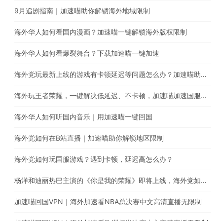
9月追剧指南｜加速喵助你解锁海外地域限制
海外华人如何看国内漫画？加速喵一键解锁海外版权限制
海外华人如何看爆裂舞台？下载加速喵一键加速
海外党玩最新上线的游戏有卡顿延迟等问题怎么办？加速喵助你一键回国提高游戏体验
海外玩王者荣耀，一键解决低延迟、不卡顿，加速喵加速国服游戏带你上王者
海外华人如何听国内音乐｜用加速喵一键回国
海外党如何在B站直播｜加速喵助你解锁地区限制
海外党如何玩国服游戏？遇到卡顿，延迟高怎么办？
杨洋和迪丽热巴主演的《你是我的荣耀》即将上线，海外党如何翻墙回国观看腾讯电视剧
加速喵回国VPN｜海外加速看NBA总决赛中文高清直播无限制