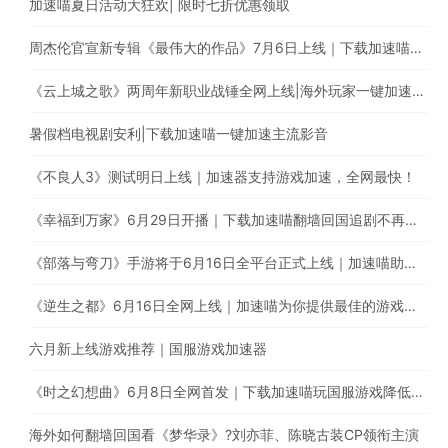
加速喵夏日活动大狂欢| 限时七折优惠领取
周杰伦官宣新专辑《最伟大的作品》7月6日上线｜下载加速喵解除地区限制
《云上城之歌》两周年新职业战锤全网上线|海外玩家一键加速国服游戏
暑假档电视剧安利|下载加速喵一键加速主流影音
《不良人3》测试明日上线｜加速器支持游戏加速，全网最快！
《幸福到万家》6月29日开播｜下载加速喵翻墙回国追剧不再受限
《部落与弯刀》手游将于6月16日全平台正式上线｜加速喵助你加速国服游戏提升游戏体验
《逆生之都》6月16日全网上线｜加速喵为你提供最佳的游戏加速体验
六月新上线游戏推荐｜国服游戏加速器
《时之幻想曲》6月8日全网首发｜下载加速喵玩国服游戏降低延迟提高稳定性
海外如何翻墙回国看《梦华录》?刘亦菲、陈晓古装CP领衔主演