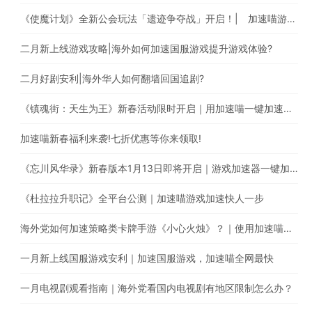
《使魔计划》全新公会玩法「遗迹争夺战」开启！| 加速喵游戏加速快人一步
二月新上线游戏攻略|海外如何加速国服游戏提升游戏体验?
二月好剧安利|海外华人如何翻墙回国追剧?
《镇魂街：天生为王》新春活动限时开启｜用加速喵一键加速游戏降低海外玩国服延迟。
加速喵新春福利来袭!七折优惠等你来领取!
《忘川风华录》新春版本1月13日即将开启｜游戏加速器一键加速提升游戏体验
《杜拉拉升职记》全平台公测｜加速喵游戏加速快人一步
海外党如何加速策略类卡牌手游《小心火烛》？｜使用加速喵一键智能加速回国
一月新上线国服游戏安利｜加速国服游戏，加速喵全网最快
一月电视剧观看指南｜海外党看国内电视剧有地区限制怎么办？