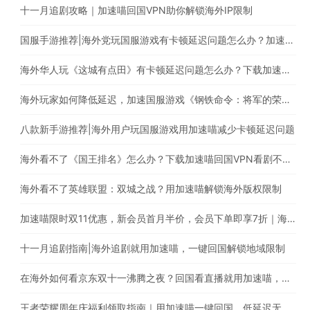
十一月追剧攻略｜加速喵回国VPN助你解锁海外IP限制
国服手游推荐|海外党玩国服游戏有卡顿延迟问题怎么办？加速喵回国VPN助你稳定加速国服游戏
海外华人玩《这城有点田》有卡顿延迟问题怎么办？下载加速喵稳定加速国内游戏
海外玩家如何降低延迟，加速国服游戏《钢铁命令：将军的荣耀3》?
八款新手游推荐|海外用户玩国服游戏用加速喵减少卡顿延迟问题
海外看不了《国王排名》怎么办？下载加速喵回国VPN看剧不受限
海外看不了英雄联盟：双城之战？用加速喵解锁海外版权限制
加速喵限时双11优惠，新会员首月半价，会员下单即享7折｜海外华人必备的回国游戏加速器
十一月追剧指南|海外追剧就用加速喵，一键回国解锁地域限制
在海外如何看京东双十一沸腾之夜？回国看直播就用加速喵，一键解锁海外版权限制
王者荣耀周年庆福利领取指南｜用加速喵一键回国，低延迟无卡顿，加速国服游戏的最佳选择