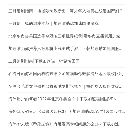
三月追剧指南｜地域限制致断更，海外华人如何在线追国产剧？
三月新上线的游戏推荐｜加速喵助你加速国服游戏
北京冬奥会美国选手夺冠破三项世界纪录|看冬奥直播就用加速喵一键穿梭回国
加速喵为你推荐六款即将上线测试手游｜下载加速喵加速国服游戏
二月追剧指南|下载加速喵一键穿梭回国
在海外如何看国内春晚直播？加速喵助你破解海外地区版权限制
冬奥会花滑女单领奖台将被俄罗斯包揽？｜海外华人如何突破地区版权限制
海外用户如何看2022年北京冬奥会？｜下载加速喵回国VPN一键穿梭回国
海外华人如何玩《忍者必须死3》？加速喵助你稳定加速国服游戏
海外华人玩《堕落之魂》有延迟高卡顿问题怎么办？下载加速喵一键穿梭回国