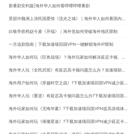
新番剧安利篇|海外华人如何看哔哩哔哩番剧
景甜许魏洲上演民国爱情《流光之城》｜海外华人如何看国内电视剧
白敬亭搭档赵今麦《开端》｜海外党如何突破海外地区限制
一月追剧指南｜下载加速喵回国VPN一键解锁海外IP限制
海外华人如何玩《巨兽战场》？海外玩家如何解决延迟卡顿、丢包等问题
海外华人玩《全民武馆》有延迟高卡顿问题怎么办？加速喵助你一键穿梭回国
海外用户如何玩《穿越时空之战》?下载加速喵回国VPN减少延迟卡顿问题
海外华人玩《重逆》有延迟高卡顿问题怎么办?下载加速喵回国VPN提高游戏体验
海外玩家如何玩《无悔华夏》?下载加速喵回国VPN提高游戏体验
海外玩家如何玩《璀璨星途》?下载加速喵回国VPN减少延迟卡顿问题