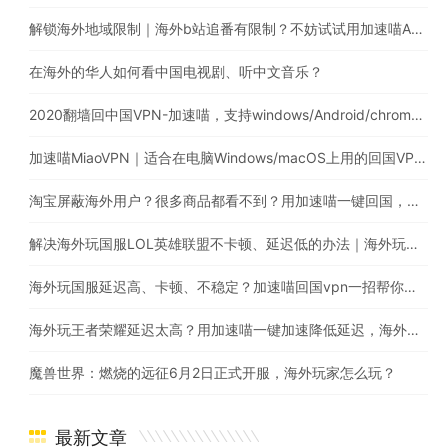
解锁海外地域限制｜海外b站追番有限制？不妨试试用加速喵App解锁
在海外的华人如何看中国电视剧、听中文音乐？
2020翻墙回中国VPN-加速喵，支持windows/Android/chrome/macos
加速喵MiaoVPN｜适合在电脑Windows/macOS上用的回国VPN，海外回国追剧听歌玩国服游戏
淘宝屏蔽海外用户？很多商品都看不到？用加速喵一键回国，解除淘宝地域限制问题
解决海外玩国服LOL英雄联盟不卡顿、延迟低的办法｜海外玩英雄联盟用什么加速器比较好?
海外玩国服延迟高、卡顿、不稳定？加速喵回国vpn一招帮你搞定
海外玩王者荣耀延迟太高？用加速喵一键加速降低延迟，海外也能畅玩国服游戏
魔兽世界：燃烧的远征6月2日正式开服，海外玩家怎么玩？
最新文章