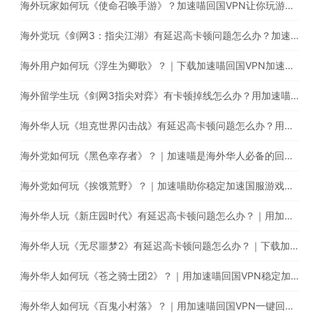
海外玩家如何玩《使命召唤手游》？加速喵回国VPN让你玩游戏的同时直播听音乐
海外党玩《剑网3：指尖江湖》有延迟高卡顿问题怎么办？加速喵助你稳定加速国服游戏
海外用户如何玩《浮生为卿歌》？｜下载加速喵回国VPN加速国服游戏减少卡顿延迟问题
海外留学生玩《剑网3指尖对弈》有卡顿掉线怎么办？用加速喵一键回国稳定加速
海外华人玩《坦克世界闪击战》有延迟高卡顿问题怎么办？用加速喵一键回国稳定加速
海外党如何玩《黑色幸存者》？｜加速喵是海外华人必备的回国游戏加速器
海外党如何玩《挨饿荒野》？｜加速喵助你稳定加速国服游戏，减少延迟卡顿问题
海外华人玩《新庄园时代》有延迟高卡顿问题怎么办？｜用加速喵一键回国稳定加速国服游戏
海外华人玩《无尽噩梦2》有延迟高卡顿问题怎么办？｜下载加速喵回国VPN提升游戏体验
海外华人如何玩《苍之骑士团2》？｜用加速喵回国VPN稳定加速国服游戏
海外华人如何玩《百鬼小村落》？｜用加速喵回国VPN一键回国游戏加速