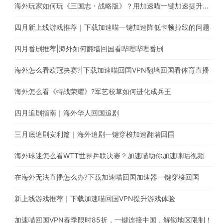
海外玩家如何玩《三国志・战略版》？用加速喵一键加速提升游戏体验
四月新上线游戏推荐｜下载加速喵一键加速降低卡顿掉线的问题
四月番剧推荐|海外如何翻墙回国看哔哩哔哩番剧
海外怎么看欧冠决赛?|下载加速喵回国VPN翻墙回国看体育直播
海外怎么看《特战荣耀》?军艺校草如何进化成兵王
四月追剧指南｜海外华人回国追剧
三月底追剧安利篇｜海外追剧一键穿梭加速翻墙回国
海外球迷怎么看WTT世界乒联决赛？加速喵助你加速咪咕视频
在海外无法直播怎么办?下载加速喵回国加速器一键穿梭回国
新上线游戏推荐｜下载加速喵回国VPN提升游戏体验
加速喵回国VPN春季限时85折，一键连接中国，解锁地区限制！