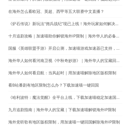
在海外怎么看欧冠、英超、西甲等五大联赛中文直播？
《炉石传说》新玩法“佣兵战纪”现已上线！海外玩家如何解决延迟卡顿、丢包等问题
十月追剧攻略｜加速喵助你解锁海外IP限制｜海外华人的必备回国加速器
国服《英雄联盟手游》开启公测，加速喵游戏加速器已支持，用加速喵一键回国加速国服游戏
海外华人如何看河南卫视《中秋奇妙游》｜海外华人的宝藏回国加速器
海外华人如何看启航：当风起时｜用加速喵解除地区版权限制
看B站番剧有地区限制怎么办？下载加速喵一键回国
《哈利波特：魔法觉醒》全平台上线，下载加速喵稳定加速国内游戏
九月追剧指南｜海外华人的宝藏｜下载加速喵解锁海外IP限制
海外党听歌有地区版权限制，用加速喵一键回国解除海外IP限制