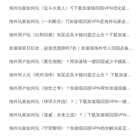
海外玩家如何玩《逗斗火柴人》?|下载加速喵回国VPN优化延迟高卡顿问题
海外玩家如何玩《一剑断念》?|加速喵回国VPN是海外玩家必备的回国加速器
海外用户玩《白荆回廊》有延迟高卡顿问题怎么办？下载加速喵稳定加速国服游戏
加速喵双旦狂欢，超值优惠限时7折｜加速喵海外华人回国必备加速器，一键穿梭回国
海外用户如何玩《重生细胞》？用加速喵一键回国减少卡顿延迟等问题
海外华人玩《绝对演绎》有延迟高卡顿问题怎么办？ 下载加速喵回国VPN提升游戏体验
海外用户如何玩《创世之争》？加速喵回国VPN帮你加速国服游戏
海外玩家如何玩《球球大作战》？｜下载加速喵回国VPN一键加速回国提高游戏体验
海外玩家如何玩《漫威：未来之战》？｜下载加速喵回国VPN减少卡顿延迟问题
海外玩家如何玩《守望黎明》？加速喵回国VPN助你解决延迟高卡顿问题