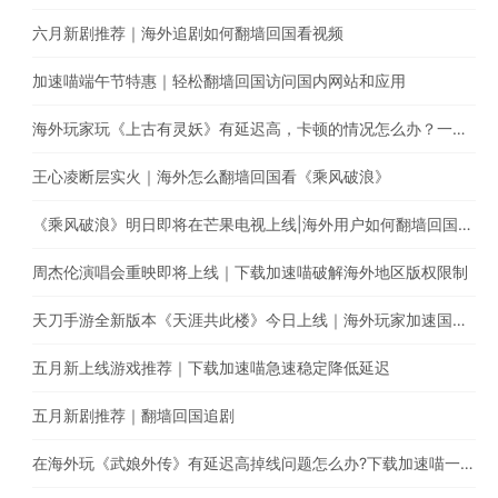
六月新剧推荐｜海外追剧如何翻墙回国看视频
加速喵端午节特惠｜轻松翻墙回国访问国内网站和应用
海外玩家玩《上古有灵妖》有延迟高，卡顿的情况怎么办？一键回国游戏加速，极速稳定不丢包
王心凌断层实火｜海外怎么翻墙回国看《乘风破浪》
《乘风破浪》明日即将在芒果电视上线|海外用户如何翻墙回国追综艺
周杰伦演唱会重映即将上线｜下载加速喵破解海外地区版权限制
天刀手游全新版本《天涯共此楼》今日上线｜海外玩家加速国服游戏降低延迟
五月新上线游戏推荐｜下载加速喵急速稳定降低延迟
五月新剧推荐｜翻墙回国追剧
在海外玩《武娘外传》有延迟高掉线问题怎么办?下载加速喵一键加速国服游戏