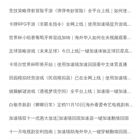
竞技策略弹射冒险手游《弹弹奇妙冒险》全平台上线｜如何使用加速喵玩国服手游
卡牌RPG手游《非匿名指令》全网上线｜使用加速喵提升游戏体验
世界杯小组赛葡萄牙将迎战加纳｜海外华人如何在央视频观看C罗首秀直播？
足球策略游戏《未来足球》今日上线|一键加速体验足球巨星高能瞬间
卡塔尔世界杯即将开始｜使用加速喵加速回国看中文体育直播
田园模拟经营游戏《民宿模拟器》已在全网上线｜使用加速喵一键加速国服手游
烧脑解谜游戏《透视梦境空间》全平台上线｜加速喵一键加速国服游戏
白敬亭新剧《卿卿日常》定档11月10日|海外看爱奇艺电视剧有地区限制怎么办?
加速喵双十一优惠大放送|加速喵回国加速器一键加速翻墙回国
十一月电视剧安利指南｜加速喵助海外华人一键穿梭翻墙回国追剧