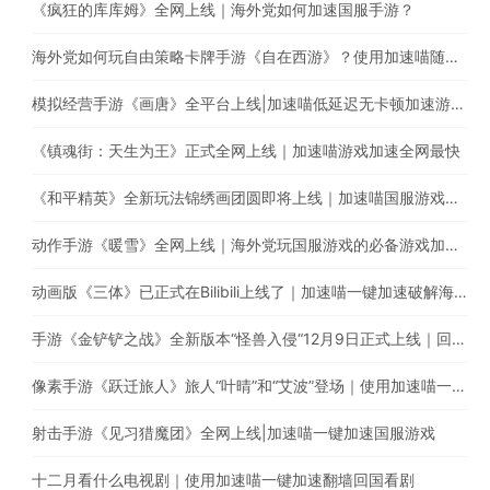
《疯狂的库库姆》全网上线｜海外党如何加速国服手游？
海外党如何玩自由策略卡牌手游《自在西游》？使用加速喵随时随地畅享游戏加速
模拟经营手游《画唐》全平台上线|加速喵低延迟无卡顿加速游戏全网最快
《镇魂街：天生为王》正式全网上线｜加速喵游戏加速全网最快
《和平精英》全新玩法锦绣画团圆即将上线｜加速喵国服游戏超快加速
动作手游《暖雪》全网上线｜海外党玩国服游戏的必备游戏加速器
动画版《三体》已正式在Bilibili上线了｜加速喵一键加速破解海外地区限制
手游《金铲铲之战》全新版本“怪兽入侵“12月9日正式上线｜回国游戏加速器的最佳选择
像素手游《跃迁旅人》旅人“叶晴”和“艾波”登场｜使用加速喵一键加速国服游戏低延迟无卡顿
射击手游《见习猎魔团》全网上线|加速喵一键加速国服游戏
十二月看什么电视剧｜使用加速喵一键加速翻墙回国看剧