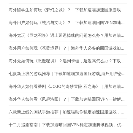
海外留学生如何玩《梦幻之城》？｜下载加速喵加速国服游戏
海外用户如何玩《统治与文明》？｜下载加速喵回国VPN加速国服游戏减少卡顿延迟问题
海外党玩《巨龙召唤》遇上延迟掉线的问题怎么办？用加速喵一键回国稳定加速
海外用户如何玩《苍蓝境界》？｜海外华人必备的回国游戏加速器
海外党如何玩《恶魔秘境》？遇到卡顿，延迟高怎么办？下载加速喵稳定加速国服游戏
七款新上线的游戏推荐｜下载加速喵加速国服游戏,海外用户必备的回国加速器
海外华人如何看番剧《JOJO的奇妙冒险 石之海》｜用加速喵回国VPN解锁哔哩哔哩地域限制
海外华人如何看《风起洛阳》？｜下载加速喵回国VPN一键解锁海外IP限制
六款新上线的测试手游推荐｜加速喵助你稳定加速国服游戏，减少延迟卡顿问题
十二月追剧指南｜下载加速喵回国VPN稳定加速腾讯视频，优酷，爱奇艺，芒果TV等平台