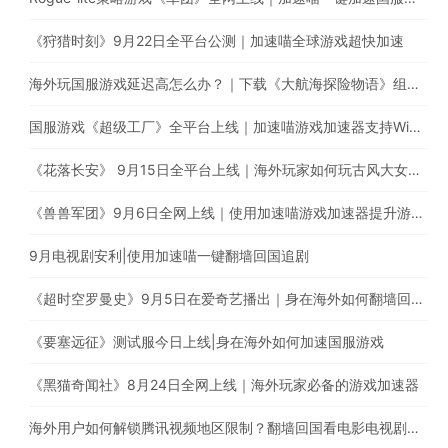
《狩猎时刻》9月22日全平台公测｜加速喵全球游戏超快加速
海外玩国服游戏延迟高怎么办？｜下载《大航海探险物语》组建超强航海队
国服游戏《超级工厂》全平台上线｜加速喵游戏加速器支持Window、iOS、Android多平台使用
《花落长安》 9月15日全平台上线｜海外玩家如何玩古风大女主养成手游
《兽兽军团》9月6日全网上线｜使用加速喵游戏加速器提升游戏体验
9月电视剧安利|使用加速喵一键翻墙回国追剧
《超时空罗曼史》9月5日在爱奇艺播出｜身在海外如何翻墙回国追剧？
《要塞远征》测试服今日上线|身在海外如何加速国服游戏
《黑猫奇闻社》8月24日全网上线｜海外玩家必备的游戏加速器
海外用户如何解锁腾讯视频地区限制？翻墙回国看电影电视剧综艺