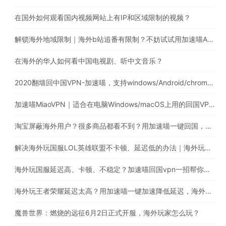
在国外如何观看国内视频网站上有IP和区域限制的视频？
解锁海外地域限制｜海外b站追番有限制？不妨试试用加速喵App解锁
在海外的华人如何看中国电视剧、听中文音乐？
2020翻墙回中国VPN-加速喵，支持windows/Android/chrome/macos
加速喵MiaoVPN｜适合在电脑Windows/macOS上用的回国VPN，海外回国追剧听歌玩国服游戏
淘宝屏蔽海外用户？很多商品都看不到？用加速喵一键回国，解除淘宝地域限制问题
解决海外玩国服LOL英雄联盟不卡顿、延迟低的办法｜海外玩英雄联盟用什么加速器比较好?
海外玩国服延迟高、卡顿、不稳定？加速喵回国vpn一招帮你搞定
海外玩王者荣耀延迟太高？用加速喵一键加速降低延迟，海外也能畅玩国服游戏
魔兽世界：燃烧的远征6月2日正式开服，海外玩家怎么玩？