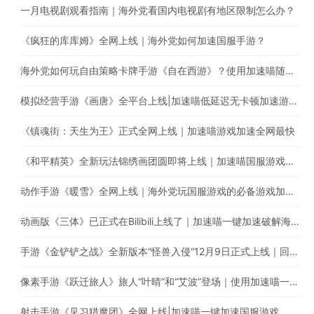
一月电视剧观看指南｜海外党看国内电视剧有地区限制怎么办？
《疯狂的库库姆》全网上线｜海外党如何加速国服手游？
海外党如何玩自由策略卡牌手游《自在西游》？使用加速喵随时随地畅享游戏加速
模拟经营手游《画唐》全平台上线|加速喵低延迟无卡顿加速游戏全网最快
《镇魂街：天生为王》正式全网上线｜加速喵游戏加速全网最快
《和平精英》全新玩法锦绣画团圆即将上线｜加速喵国服游戏超快加速
动作手游《暖雪》全网上线｜海外党玩国服游戏的必备游戏加速器
动画版《三体》已正式在Bilibili上线了｜加速喵一键加速破解海外地区限制
手游《金铲铲之战》全新版本“怪兽入侵“12月9日正式上线｜回国游戏加速器的最佳选择
像素手游《跃迁旅人》旅人“叶晴”和“艾波”登场｜使用加速喵一键加速国服游戏低延迟无卡顿
射击手游《见习猎魔团》全网上线|加速喵一键加速国服游戏