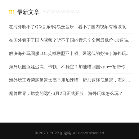
最新文章
在海外听不了QQ音乐/网易云音乐，看不了国内视频有地域限制怎么办？
在国外看不了国内视频？听不了国内音乐？全网最低价-加速喵 海外党翻墙回国首选
解决海外玩国服LOL英雄联盟不卡顿、延迟低的办法｜海外玩英雄联盟用什么加速器比较好?
海外玩国服延迟高、卡顿、不稳定？加速喵回国vpn一招帮你搞定
海外玩王者荣耀延迟太高？用加速喵一键加速降低延迟，海外也能畅玩国服游戏
魔兽世界：燃烧的远征6月2日正式开服，海外玩家怎么玩？
© 2020-2022 加速喵. All rights reserved.