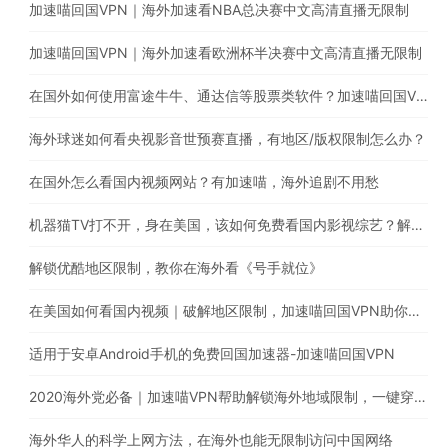
加速喵回国VPN｜海外加速看NBA总决赛中文高清直播无限制
加速喵回国VPN｜海外加速看欧洲杯半决赛中文高清直播无限制
在国外如何使用富途牛牛、通达信等股票类软件？加速喵回国VPN助你解锁地区限制
海外球迷如何看央视影音世预赛直播，有地区/版权限制怎么办？
在国外怎么看国内视频网站？有加速喵，海外追剧不用愁
机器猫TV打不开，身在美国，该如何免费看国内影视综艺？解除海外地区限制就靠它！
解锁优酷地区限制，教你在海外看《号手就位》
在美国如何看国内视频｜破解地区限制，加速喵回国VPN助你一键穿梭回国看《长歌行》
适用于安卓Android手机的免费回国加速器-加速喵回国VPN
2020海外党必备｜加速喵VPN帮助解锁海外地域限制，一键穿梭回国，支持Chrome/windows/macOS/iOS/android/TV下载
海外华人的科学上网方法，在海外也能无限制访问中国网络