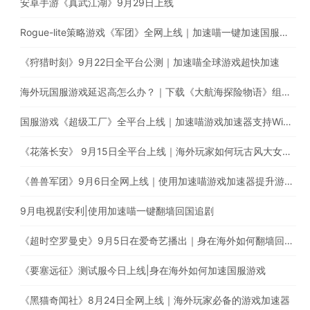
安卓手游《真武江湖》9月29日上线
Rogue-lite策略游戏《军团》全网上线｜加速喵一键加速国服游戏
《狩猎时刻》9月22日全平台公测｜加速喵全球游戏超快加速
海外玩国服游戏延迟高怎么办？｜下载《大航海探险物语》组建超强航海队
国服游戏《超级工厂》全平台上线｜加速喵游戏加速器支持Window、iOS、Android多平台使用
《花落长安》 9月15日全平台上线｜海外玩家如何玩古风大女主养成手游
《兽兽军团》9月6日全网上线｜使用加速喵游戏加速器提升游戏体验
9月电视剧安利|使用加速喵一键翻墙回国追剧
《超时空罗曼史》9月5日在爱奇艺播出｜身在海外如何翻墙回国追剧？
《要塞远征》测试服今日上线|身在海外如何加速国服游戏
《黑猫奇闻社》8月24日全网上线｜海外玩家必备的游戏加速器