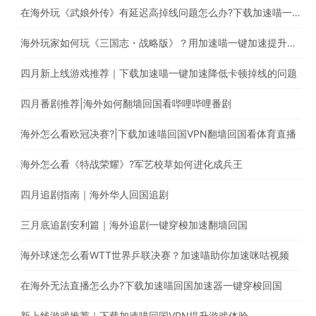
在海外玩《武娘外传》有延迟高掉线问题怎么办?下载加速喵一键加速国服游戏
海外玩家如何玩《三国志・战略版》？用加速喵一键加速提升游戏体验
四月新上线游戏推荐｜下载加速喵一键加速降低卡顿掉线的问题
四月番剧推荐|海外如何翻墙回国看哔哩哔哩番剧
海外怎么看欧冠决赛?|下载加速喵回国VPN翻墙回国看体育直播
海外怎么看《特战荣耀》?军艺校草如何进化成兵王
四月追剧指南｜海外华人回国追剧
三月底追剧安利篇｜海外追剧一键穿梭加速翻墙回国
海外球迷怎么看WTT世界乒联决赛？加速喵助你加速咪咕视频
在海外无法直播怎么办?下载加速喵回国加速器一键穿梭回国
新上线游戏推荐｜下载加速喵回国VPN提升游戏体验