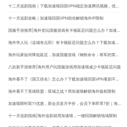
十二月追剧指南｜下载加速喵回国VPN稳定加速腾讯视频，优酷，爱奇艺，芒果TV等平台
十一月追剧攻略｜加速喵回国VPN助你解锁海外IP限制
国服手游推荐|海外党玩国服游戏有卡顿延迟问题怎么办？加速喵回国VPN助你稳定加速国服游戏
海外华人玩《这城有点田》有卡顿延迟问题怎么办？下载加速喵稳定加速国内游戏
海外玩家如何降低延迟，加速国服游戏《钢铁命令：将军的荣耀3》?
八款新手游推荐|海外用户玩国服游戏用加速喵减少卡顿延迟问题
海外看不了《国王排名》怎么办？下载加速喵回国VPN看剧不受限
海外看不了英雄联盟：双城之战？用加速喵解锁海外版权限制
加速喵限时双11优惠，新会员首月半价，会员下单即享7折｜海外华人必备的回国游戏加速器
十一月追剧指南|海外追剧就用加速喵，一键回国解锁地域限制