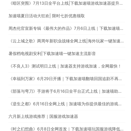
《暗区突围》7月13日全平台上线|下载加速喵游戏加速器提升游戏体验
加速喵夏日活动大狂欢| 限时七折优惠领取
周杰伦官宣新专辑《最伟大的作品》7月6日上线｜下载加速喵解除地区限制
《云上城之歌》两周年新职业战锤全网上线|海外玩家一键加速国服游戏
暑假档电视剧安利|下载加速喵一键加速主流影音
《不良人3》测试明日上线｜加速器支持游戏加速，全网最快！
《幸福到万家》6月29日开播｜下载加速喵翻墙回国追剧不再受限
《部落与弯刀》手游将于6月16日全平台正式上线｜加速喵助你加速国服游戏提升游戏体验
《逆生之都》6月16日全网上线｜加速喵为你提供最佳的游戏加速体验
六月新上线游戏推荐｜国服游戏加速器
《时之幻想曲》6月8日全网首发｜下载加速喵玩国服游戏降低延迟提高稳定性