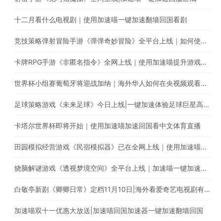
十二月看什么电视剧｜使用加速喵一键加速翻墙回国看剧
竞技策略弹射冒险手游《弹弹奇妙冒险》全平台上线｜如何使用加速喵玩国服手游
卡牌RPG手游《非匿名指令》全网上线｜使用加速喵提升游戏体验
世界杯小组赛葡萄牙将迎战加纳｜海外华人如何在央视频观看C罗首秀直播？
足球策略游戏《未来足球》今日上线|一键加速体验足球巨星高能瞬间
卡塔尔世界杯即将开始｜使用加速喵加速回国看中文体育直播
田园模拟经营游戏《民宿模拟器》已在全网上线｜使用加速喵一键加速国服手游
烧脑解谜游戏《透视梦境空间》全平台上线｜加速喵一键加速国服游戏
白敬亭新剧《卿卿日常》定档11月10日|海外看爱奇艺电视剧有地区限制怎么办?
加速喵双十一优惠大放送|加速喵回国加速器一键加速翻墙回国