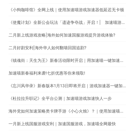
《小狗咖啡馆》全网上线｜使用加速喵游戏加速器低延迟无卡顿
《使魔计划》全新公会玩法「遗迹争夺战」开启！| 加速喵游戏加速快人一步
二月新上线游戏攻略|海外如何加速国服游戏提升游戏体验?
二月好剧安利|海外华人如何翻墙回国追剧?
《镇魂街：天生为王》新春活动限时开启｜用加速喵一键加速游戏降低海外玩国服延迟。
加速喵新春福利来袭!七折优惠等你来领取!
《忘川风华录》新春版本1月13日即将开启｜游戏加速器一键加速提升游戏体验
《杜拉拉升职记》全平台公测｜加速喵游戏加速快人一步
海外党如何加速策略类卡牌手游《小心火烛》？｜使用加速喵一键智能加速回国
一月新上线国服游戏安利｜加速国服游戏，加速喵全网最快