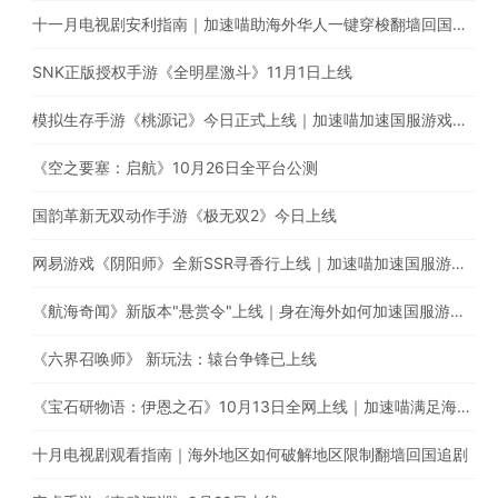
十一月电视剧安利指南｜加速喵助海外华人一键穿梭翻墙回国追剧
SNK正版授权手游《全明星激斗》11月1日上线
模拟生存手游《桃源记》今日正式上线｜加速喵加速国服游戏全网最快
《空之要塞：启航》10月26日全平台公测
国韵革新无双动作手游《极无双2》今日上线
网易游戏《阴阳师》全新SSR寻香行上线｜加速喵加速国服游戏，全网最快！
《航海奇闻》新版本"悬赏令"上线｜身在海外如何加速国服游戏？
《六界召唤师》 新玩法：辕台争锋已上线
《宝石研物语：伊恩之石》10月13日全网上线｜加速喵满足海外玩家的加速需求
十月电视剧观看指南｜海外地区如何破解地区限制翻墙回国追剧