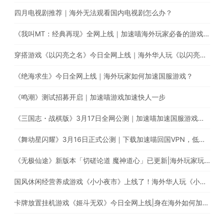
四月电视剧推荐｜海外无法观看国内电视剧怎么办？
《我叫MT：经典再现》全网上线｜加速喵海外玩家必备的游戏加速器
穿搭游戏《以闪亮之名》今日全网上线｜海外华人玩《以闪亮之名》有延迟高卡顿问题怎么办？
《绝海求生》今日全网上线｜海外玩家如何加速国服游戏？
《鸣潮》测试招募开启｜加速喵游戏加速快人一步
《三国志・战棋版》3月17日全网公测｜加速喵加速国服游戏全网最快
《舞动星闪耀》3月16日正式公测｜下载加速喵回国VPN，低延迟无卡顿，提升游戏体验
《无极仙途》新版本「切磋论道 魔神道心」已更新|海外玩家玩国服遇上卡顿延迟高的情况怎么办?
国风休闲经营养成游戏《小小夜市》上线了！海外华人玩《小小夜市》有延迟高卡顿问题怎么办？
卡牌放置挂机游戏《姬斗无双》今日全网上线|身在海外如何加速国服游戏?