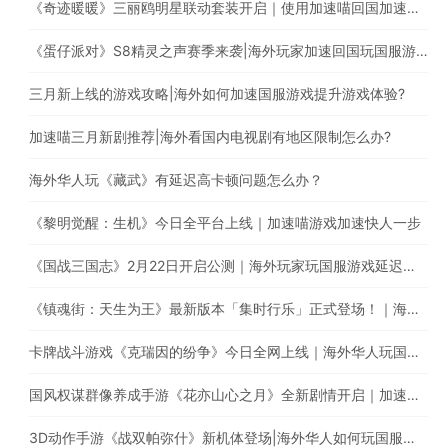
《奇迹暖暖》三丽鸥明星联动套装开启｜使用加速喵回国加速器一键加速提升游戏体验
《蛋仔派对》S8精灵之声赛季来袭|海外玩家加速回国玩国服游戏
三月新上线的游戏攻略|海外如何加速国服游戏提升游戏体验?
加速喵三月新剧推荐|海外看国内电视剧有地区限制怎么办?
海外华人玩《藏武》有延迟高卡顿问题怎么办？
《黎明觉醒：生机》今日全平台上线｜加速喵游戏加速快人一步
《国战三国志》2月22日开启公测｜海外玩家玩国服游戏延迟高怎么办？
《镇魂街：天生为王》最新版本「集时行乐」正式登场！｜海外玩国服游戏，遭遇延迟卡顿、丢包？
卡牌战斗游戏《克瑞因的纷争》今日全网上线｜海外华人玩国服游戏有延迟高卡顿问题怎么办？
国风权谋群像养成手游《花亦山心之月》全新剧情开启｜加速国服游戏全网最快
3D动作手游《战双帕弥什》新机体登场|海外华人如何玩国服手游?