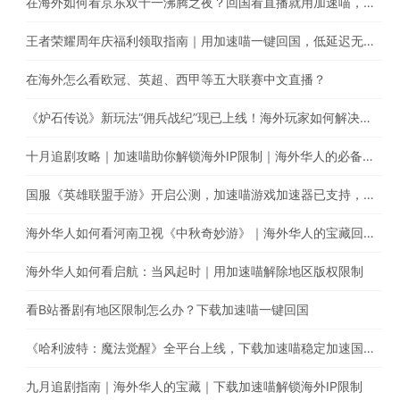
在海外如何看京东双十一沸腾之夜？回国看直播就用加速喵，一键解锁海外版权限制
王者荣耀周年庆福利领取指南｜用加速喵一键回国，低延迟无卡顿，加速国服游戏的最佳选择
在海外怎么看欧冠、英超、西甲等五大联赛中文直播？
《炉石传说》新玩法“佣兵战纪”现已上线！海外玩家如何解决延迟卡顿、丢包等问题
十月追剧攻略｜加速喵助你解锁海外IP限制｜海外华人的必备回国加速器
国服《英雄联盟手游》开启公测，加速喵游戏加速器已支持，用加速喵一键回国加速国服游戏
海外华人如何看河南卫视《中秋奇妙游》｜海外华人的宝藏回国加速器
海外华人如何看启航：当风起时｜用加速喵解除地区版权限制
看B站番剧有地区限制怎么办？下载加速喵一键回国
《哈利波特：魔法觉醒》全平台上线，下载加速喵稳定加速国内游戏
九月追剧指南｜海外华人的宝藏｜下载加速喵解锁海外IP限制