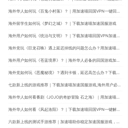
海外华人如何玩《百鬼小村落》？｜用加速喵回国VPN一键回国游戏加速
海外留学生如何玩《梦幻之城》？｜下载加速喵加速国服游戏
海外用户如何玩《统治与文明》？｜下载加速喵回国VPN加速国服游戏减少卡顿延迟问题
海外党玩《巨龙召唤》遇上延迟掉线的问题怎么办？用加速喵一键回国稳定加速
海外用户如何玩《苍蓝境界》？｜海外华人必备的回国游戏加速器
海外党如何玩《恶魔秘境》？遇到卡顿，延迟高怎么办？下载加速喵稳定加速国服游戏
七款新上线的游戏推荐｜下载加速喵加速国服游戏,海外用户必备的回国加速器
海外华人如何看番剧《JOJO的奇妙冒险 石之海》｜用加速喵回国VPN解锁哔哩哔哩地域限制
海外华人如何看《风起洛阳》？｜下载加速喵回国VPN一键解锁海外IP限制
六款新上线的测试手游推荐｜加速喵助你稳定加速国服游戏，减少延迟卡顿问题