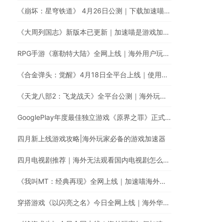
《崩坏：星穹铁道》 4月26日公测｜下载加速喵游戏加速器提升游戏体验
《大周列国志》新版本已更新｜加速喵是游戏加速器最佳的选择
RPG手游《塞勒特大陆》全网上线｜海外用户玩国服游戏延迟高卡顿怎么办？
《合金弹头：觉醒》4月18日全平台上线｜使用加速喵加速国服游戏提升游戏体验
《天龙八部2：飞龙战天》全平台公测｜海外玩家如何加速国服游戏？
GooglePlay年度最佳独立游戏《原界之罪》正式登陆中国！
四月新上线游戏攻略|海外玩家必备的游戏加速器
四月电视剧推荐｜海外无法观看国内电视剧怎么办？
《我叫MT：经典再现》全网上线｜加速喵海外玩家必备的游戏加速器
穿搭游戏《以闪亮之名》今日全网上线｜海外华人玩《以闪亮之名》有延迟高卡顿问题怎么办？