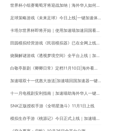
世界杯小组赛葡萄牙将迎战加纳｜海外华人如何在央视频观看C罗首秀直播？
足球策略游戏《未来足球》今日上线|一键加速体验足球巨星高能瞬间
卡塔尔世界杯即将开始｜使用加速喵加速回国看中文体育直播
田园模拟经营游戏《民宿模拟器》已在全网上线｜使用加速喵一键加速国服手游
烧脑解谜游戏《透视梦境空间》全平台上线｜加速喵一键加速国服游戏
白敬亭新剧《卿卿日常》定档11月10日|海外看爱奇艺电视剧有地区限制怎么办?
加速喵双十一优惠大放送|加速喵回国加速器一键加速翻墙回国
十一月电视剧安利指南｜加速喵助海外华人一键穿梭翻墙回国追剧
SNK正版授权手游《全明星激斗》11月1日上线
模拟生存手游《桃源记》今日正式上线｜加速喵加速国服游戏全网最快
《空之要塞：启航》10月26日全平台公测