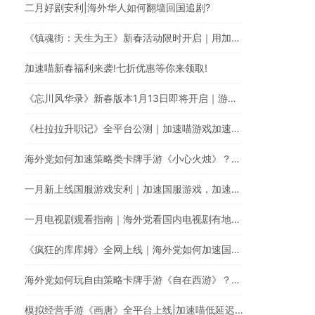
二月好剧安利|海外华人如何翻墙回国追剧?
《镇魂街：天生为王》新春活动限时开启｜用加速喵一键加速游戏降低海外玩国服延迟。
加速喵新春福利来袭!七折优惠等你来领取!
《忘川风华录》新春版本1月13日即将开启｜游戏加速器一键加速提升游戏体验
《杜拉拉升职记》全平台公测｜加速喵游戏加速快人一步
海外党如何加速策略类卡牌手游《小心火烛》？｜使用加速喵一键智能加速回国
一月新上线国服游戏安利｜加速国服游戏，加速喵全网最快
一月电视剧观看指南｜海外党看国内电视剧有地区限制怎么办？
《疯狂的库库姆》全网上线｜海外党如何加速国服手游？
海外党如何玩自由策略卡牌手游《自在西游》？使用加速喵随时随地畅享游戏加速
模拟经营手游《画唐》全平台上线|加速喵低延迟无卡顿加速游戏全网最快