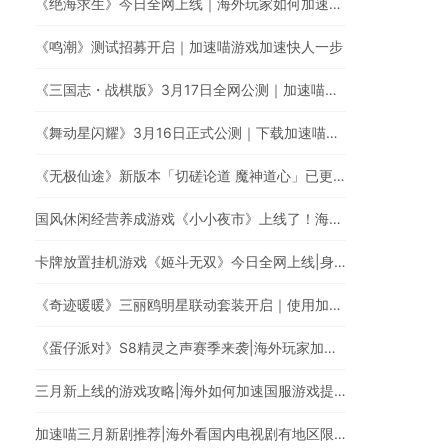
《绝海求生》今日全网上线｜海外玩家如何加速国服游戏？
《鸣潮》测试招募开启｜加速喵游戏加速快人一步
《三国志・战棋版》3月17日全网公测｜加速喵加速国服游戏全网最快
《舞动星闪耀》3月16日正式公测｜下载加速喵回国VPN，低延迟无卡顿，提升游戏体验
《无极仙途》新版本「切磋论道 魔神道心」已更新|海外玩家玩国服遇上卡顿延迟高的情况怎么办?
国风休闲经营养成游戏《小小夜市》上线了！海外华人玩《小小夜市》有延迟高卡顿问题怎么办？
卡牌放置挂机游戏《姬斗无双》今日全网上线|身在海外如何加速国服游戏?
《奇迹暖暖》三丽鸥明星联动套装开启｜使用加速喵回国加速器一键加速提升游戏体验
《蛋仔派对》S8精灵之声赛季来袭|海外玩家加速回国玩国服游戏
三月新上线的游戏攻略|海外如何加速国服游戏提升游戏体验?
加速喵三月新剧推荐|海外看国内电视剧有地区限制怎么办?