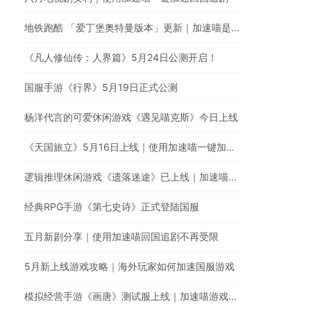
地铁跑酷 「爱丁堡奥特曼版本」更新｜加速喵是国服游戏回国加速的最佳选择
《凡人修仙传：人界篇》5月24日公测开启！
国服手游《行界》5月19日正式公测
杨洋代言的可爱休闲游戏《遇见喵克斯》今日上线
《天国旅立》5月16日上线｜使用加速喵一键加速国服
逻辑推理休闲游戏《遗落迷途》已上线｜加速喵游戏加速全网最快
经典RPG手游《第七史诗》正式登陆国服
五月新剧分享｜使用加速喵回国追剧不再受限
5月新上线游戏攻略｜海外玩家如何加速国服游戏
模拟经营手游《画唐》测试服上线｜加速喵游戏加速器全网最快