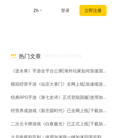
zh
登录
立即注册
热门文章
《逆水寒》手游全平台公测|海外玩家如何加速国服游戏？
模拟经营手游《仙宗大掌门》全网上线|加速喵游戏加速，全网最快
经典RPG手游《第七史诗》正式登陆国服|使用加速喵回国加速爆款游戏随意畅玩
经营养成游戏《新庄园时代》已全网上线|下载加速喵随时随地畅享游戏加速
二次元卡牌游戏《白夜极光》已正式上线|下载加速喵回国加速器一键加速国服游戏
六月电视剧安利｜使用加速喵一键加速回国追剧