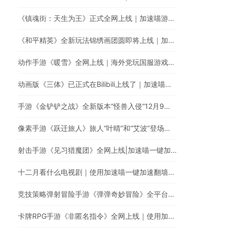
《镇魂街：天生为王》正式全网上线｜加速喵游戏加速全网最快
《和平精英》全新玩法锦绣画团圆即将上线｜加速喵国服游戏超快加速
动作手游《暖雪》全网上线｜海外党玩国服游戏的必备游戏加速器
动画版《三体》已正式在Bilibili上线了｜加速喵一键加速破解海外地区限制
手游《金铲铲之战》全新版本“怪兽入侵“12月9日正式上线｜回国游戏加速器的最佳选择
像素手游《跃迁旅人》旅人“叶晴”和“艾波”登场｜使用加速喵一键加速国服游戏低延迟无卡顿
射击手游《见习猎魔团》全网上线|加速喵一键加速国服游戏
十二月看什么电视剧｜使用加速喵一键加速翻墙回国看剧
竞技策略弹射冒险手游《弹弹奇妙冒险》全平台上线｜如何使用加速喵玩国服手游
卡牌RPG手游《非匿名指令》全网上线｜使用加速喵提升游戏体验