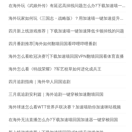
在海外玩《武娘外传》有延迟高掉线问题怎么办?下载加速喵一键加速国服游戏
海外玩家如何玩《三国志・战略版》？用加速喵一键加速提升游戏体验
四月新上线游戏推荐｜下载加速喵一键加速降低卡顿掉线的问题
四月番剧推荐|海外如何翻墙回国看哔哩哔哩番剧
海外怎么看欧冠决赛?|下载加速喵回国VPN翻墙回国看体育直播
海外怎么看《特战荣耀》?军艺校草如何进化成兵王
四月追剧指南｜海外华人回国追剧
三月底追剧安利篇｜海外追剧一键穿梭加速翻墙回国
海外球迷怎么看WTT世界乒联决赛？加速喵助你加速咪咕视频
在海外无法直播怎么办?下载加速喵回国加速器一键穿梭回国