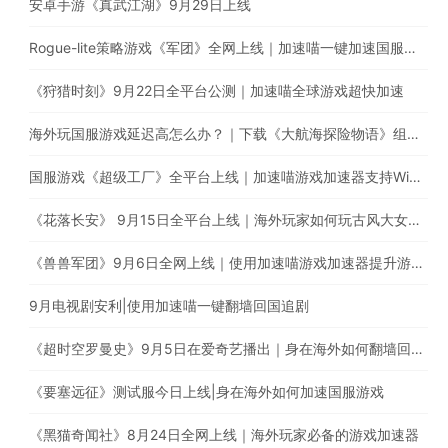
安卓手游《真武江湖》9月29日上线
Rogue-lite策略游戏《军团》全网上线｜加速喵一键加速国服游戏
《狩猎时刻》9月22日全平台公测｜加速喵全球游戏超快加速
海外玩国服游戏延迟高怎么办？｜下载《大航海探险物语》组建超强航海队
国服游戏《超级工厂》全平台上线｜加速喵游戏加速器支持Window、iOS、Android多平台使用
《花落长安》 9月15日全平台上线｜海外玩家如何玩古风大女主养成手游
《兽兽军团》9月6日全网上线｜使用加速喵游戏加速器提升游戏体验
9月电视剧安利|使用加速喵一键翻墙回国追剧
《超时空罗曼史》9月5日在爱奇艺播出｜身在海外如何翻墙回国追剧？
《要塞远征》测试服今日上线|身在海外如何加速国服游戏
《黑猫奇闻社》8月24日全网上线｜海外玩家必备的游戏加速器