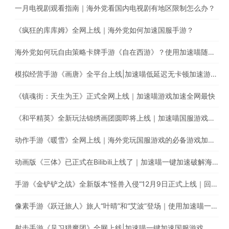
一月电视剧观看指南｜海外党看国内电视剧有地区限制怎么办？
《疯狂的库库姆》全网上线｜海外党如何加速国服手游？
海外党如何玩自由策略卡牌手游《自在西游》？使用加速喵随时随地畅享游戏加速
模拟经营手游《画唐》全平台上线|加速喵低延迟无卡顿加速游戏全网最快
《镇魂街：天生为王》正式全网上线｜加速喵游戏加速全网最快
《和平精英》全新玩法锦绣画团圆即将上线｜加速喵国服游戏超快加速
动作手游《暖雪》全网上线｜海外党玩国服游戏的必备游戏加速器
动画版《三体》已正式在Bilibili上线了｜加速喵一键加速破解海外地区限制
手游《金铲铲之战》全新版本“怪兽入侵“12月9日正式上线｜回国游戏加速器的最佳选择
像素手游《跃迁旅人》旅人“叶晴”和“艾波”登场｜使用加速喵一键加速国服游戏低延迟无卡顿
射击手游《见习猎魔团》全网上线|加速喵一键加速国服游戏