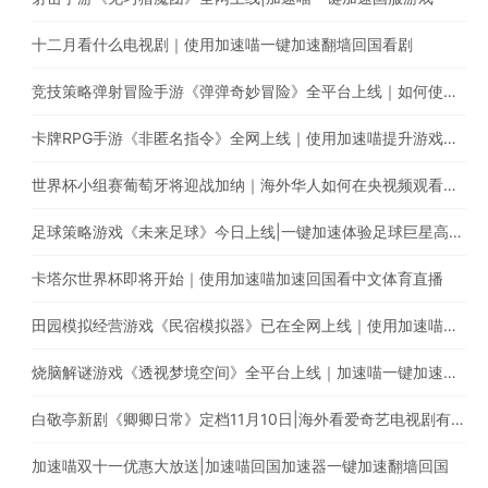
十二月看什么电视剧｜使用加速喵一键加速翻墙回国看剧
竞技策略弹射冒险手游《弹弹奇妙冒险》全平台上线｜如何使用加速喵玩国服手游
卡牌RPG手游《非匿名指令》全网上线｜使用加速喵提升游戏体验
世界杯小组赛葡萄牙将迎战加纳｜海外华人如何在央视频观看C罗首秀直播？
足球策略游戏《未来足球》今日上线|一键加速体验足球巨星高能瞬间
卡塔尔世界杯即将开始｜使用加速喵加速回国看中文体育直播
田园模拟经营游戏《民宿模拟器》已在全网上线｜使用加速喵一键加速国服手游
烧脑解谜游戏《透视梦境空间》全平台上线｜加速喵一键加速国服游戏
白敬亭新剧《卿卿日常》定档11月10日|海外看爱奇艺电视剧有地区限制怎么办?
加速喵双十一优惠大放送|加速喵回国加速器一键加速翻墙回国