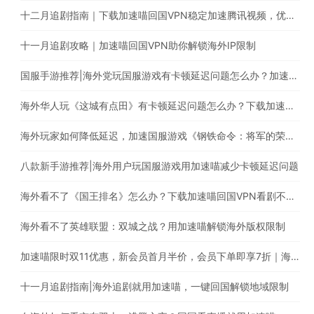
十二月追剧指南｜下载加速喵回国VPN稳定加速腾讯视频，优酷，爱奇艺，芒果TV等平台
十一月追剧攻略｜加速喵回国VPN助你解锁海外IP限制
国服手游推荐|海外党玩国服游戏有卡顿延迟问题怎么办？加速喵回国VPN助你稳定加速国服游戏
海外华人玩《这城有点田》有卡顿延迟问题怎么办？下载加速喵稳定加速国内游戏
海外玩家如何降低延迟，加速国服游戏《钢铁命令：将军的荣耀3》?
八款新手游推荐|海外用户玩国服游戏用加速喵减少卡顿延迟问题
海外看不了《国王排名》怎么办？下载加速喵回国VPN看剧不受限
海外看不了英雄联盟：双城之战？用加速喵解锁海外版权限制
加速喵限时双11优惠，新会员首月半价，会员下单即享7折｜海外华人必备的回国游戏加速器
十一月追剧指南|海外追剧就用加速喵，一键回国解锁地域限制