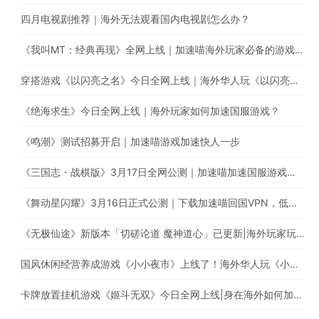
四月电视剧推荐｜海外无法观看国内电视剧怎么办？
《我叫MT：经典再现》全网上线｜加速喵海外玩家必备的游戏加速器
穿搭游戏《以闪亮之名》今日全网上线｜海外华人玩《以闪亮之名》有延迟高卡顿问题怎么办？
《绝海求生》今日全网上线｜海外玩家如何加速国服游戏？
《鸣潮》测试招募开启｜加速喵游戏加速快人一步
《三国志・战棋版》3月17日全网公测｜加速喵加速国服游戏全网最快
《舞动星闪耀》3月16日正式公测｜下载加速喵回国VPN，低延迟无卡顿，提升游戏体验
《无极仙途》新版本「切磋论道 魔神道心」已更新|海外玩家玩国服遇上卡顿延迟高的情况怎么办?
国风休闲经营养成游戏《小小夜市》上线了！海外华人玩《小小夜市》有延迟高卡顿问题怎么办？
卡牌放置挂机游戏《姬斗无双》今日全网上线|身在海外如何加速国服游戏?