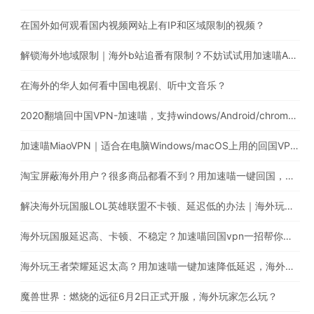
在国外如何观看国内视频网站上有IP和区域限制的视频？
解锁海外地域限制｜海外b站追番有限制？不妨试试用加速喵App解锁
在海外的华人如何看中国电视剧、听中文音乐？
2020翻墙回中国VPN-加速喵，支持windows/Android/chrome/macos
加速喵MiaoVPN｜适合在电脑Windows/macOS上用的回国VPN，海外回国追剧听歌玩国服游戏
淘宝屏蔽海外用户？很多商品都看不到？用加速喵一键回国，解除淘宝地域限制问题
解决海外玩国服LOL英雄联盟不卡顿、延迟低的办法｜海外玩英雄联盟用什么加速器比较好?
海外玩国服延迟高、卡顿、不稳定？加速喵回国vpn一招帮你搞定
海外玩王者荣耀延迟太高？用加速喵一键加速降低延迟，海外也能畅玩国服游戏
魔兽世界：燃烧的远征6月2日正式开服，海外玩家怎么玩？