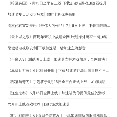
《暗区突围》7月13日全平台上线|下载加速喵游戏加速器提升游戏体验
加速喵夏日活动大狂欢| 限时七折优惠领取
周杰伦官宣新专辑《最伟大的作品》7月6日上线｜下载加速喵解除地区限制
《云上城之歌》两周年新职业战锤全网上线|海外玩家一键加速国服游戏
暑假档电视剧安利|下载加速喵一键加速主流影音
《不良人3》测试明日上线｜加速器支持游戏加速，全网最快！
《幸福到万家》6月29日开播｜下载加速喵翻墙回国追剧不再受限
《部落与弯刀》手游将于6月16日全平台正式上线｜加速喵助你加速国服游戏提升游戏体验
《逆生之都》6月16日全网上线｜加速喵为你提供最佳的游戏加速体验
六月新上线游戏推荐｜国服游戏加速器
《时之幻想曲》6月8日全网首发｜下载加速喵玩国服游戏降低延迟提高稳定性