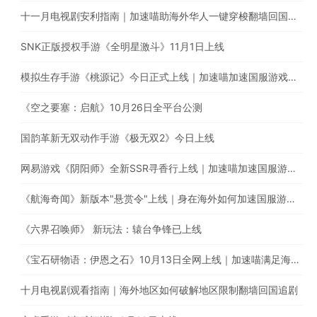
十一月电视剧安利指南｜加速喵助海外华人一键穿梭翻墙回国追剧
SNK正版授权手游《全明星激斗》11月1日上线
模拟生存手游《桃源记》今日正式上线｜加速喵加速国服游戏全网最快
《空之要塞：启航》10月26日全平台公测
国韵革新无双动作手游《极无双2》今日上线
网易游戏《阴阳师》全新SSR寻香行上线｜加速喵加速国服游戏，全网最快！
《航海奇闻》新版本"悬赏令"上线｜身在海外如何加速国服游戏？
《六界召唤师》 新玩法：辕台争锋已上线
《宝石研物语：伊恩之石》10月13日全网上线｜加速喵满足海外玩家的加速需求
十月电视剧观看指南｜海外地区如何破解地区限制翻墙回国追剧