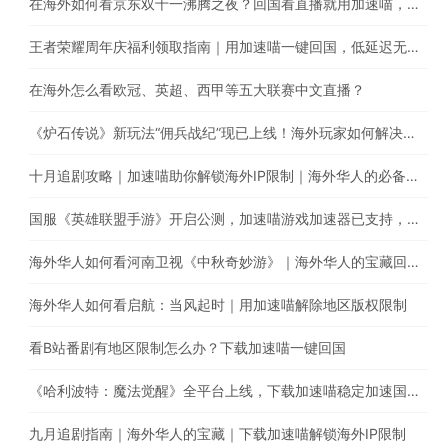
在海外如何看京东双十一沸腾之夜？回国看直播就用加速喵，一键解锁海外版权限制
王者荣耀周年庆福利领取指南｜用加速喵一键回国，低延迟无卡顿，加速国服游戏的最佳选择
在海外怎么看欧冠、英超、西甲等五大联赛中文直播？
《炉石传说》新玩法“佣兵战纪”现已上线！海外玩家如何解决延迟卡顿、丢包等问题
十月追剧攻略｜加速喵助你解锁海外IP限制｜海外华人的必备回国加速器
国服《英雄联盟手游》开启公测，加速喵游戏加速器已支持，用加速喵一键回国加速国服游戏
海外华人如何看河南卫视《中秋奇妙游》｜海外华人的宝藏回国加速器
海外华人如何看启航：当风起时｜用加速喵解除地区版权限制
看B站番剧有地区限制怎么办？下载加速喵一键回国
《哈利波特：魔法觉醒》全平台上线，下载加速喵稳定加速国内游戏
九月追剧指南｜海外华人的宝藏｜下载加速喵解锁海外IP限制