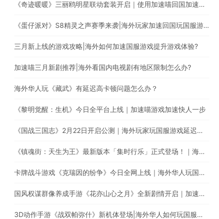
《奇迹暖暖》三丽鸥明星联动套装开启｜使用加速喵回国加速器一键加速提升游戏体验
《蛋仔派对》S8精灵之声赛季来袭|海外玩家加速回国玩国服游戏
三月新上线的游戏攻略|海外如何加速国服游戏提升游戏体验?
加速喵三月新剧推荐|海外看国内电视剧有地区限制怎么办?
海外华人玩《藏武》有延迟高卡顿问题怎么办？
《黎明觉醒：生机》今日全平台上线｜加速喵游戏加速快人一步
《国战三国志》2月22日开启公测｜海外玩家玩国服游戏延迟高怎么办？
《镇魂街：天生为王》最新版本「集时行乐」正式登场！｜海外玩国服游戏，遭遇延迟卡顿、丢包？
卡牌战斗游戏《克瑞因的纷争》今日全网上线｜海外华人玩国服游戏有延迟高卡顿问题怎么办？
国风权谋群像养成手游《花亦山心之月》全新剧情开启｜加速国服游戏全网最快
3D动作手游《战双帕弥什》新机体登场|海外华人如何玩国服手游?