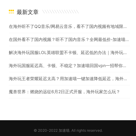
最新文章
在海外听不了QQ音乐/网易云音乐，看不了国内视频有地域限制怎么办？
在国外看不了国内视频？听不了国内音乐？全网最低价-加速喵 海外党翻墙回国首选
解决海外玩国服LOL英雄联盟不卡顿、延迟低的办法｜海外玩英雄联盟用什么加速器比较好?
海外玩国服延迟高、卡顿、不稳定？加速喵回国vpn一招帮你搞定
海外玩王者荣耀延迟太高？用加速喵一键加速降低延迟，海外也能畅玩国服游戏
魔兽世界：燃烧的远征6月2日正式开服，海外玩家怎么玩？
© 2020-2022 加速喵. All rights reserved.