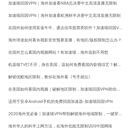
加速喵回国VPN｜海外加速看NBA总决赛中文高清直播无限制
加速喵回国VPN｜海外加速看欧洲杯半决赛中文高清直播无限制
在国外如何使用富途牛牛、通达信等股票类软件？加速喵回国VPN助你解锁地区限制
海外球迷如何看央视影音世预赛直播，有地区/版权限制怎么办？
在国外怎么看国内视频网站？有加速喵，海外追剧不用愁
机器猫TV打不开，身在美国，该如何免费看国内影视综艺？解除海外地区限制就靠它！
解锁优酷地区限制，教你在海外看《号手就位》
在美国如何看国内视频｜破解地区限制，加速喵回国VPN助你一键穿梭回国看《长歌行》
适用于安卓Android手机的免费回国加速器-加速喵回国VPN
2020海外党必备｜加速喵VPN帮助解锁海外地域限制，一键穿梭回国，支持Chrome/windows/macOS/iOS/android/TV下载
海外华人的科学上网方法，在海外也能无限制访问中国网络