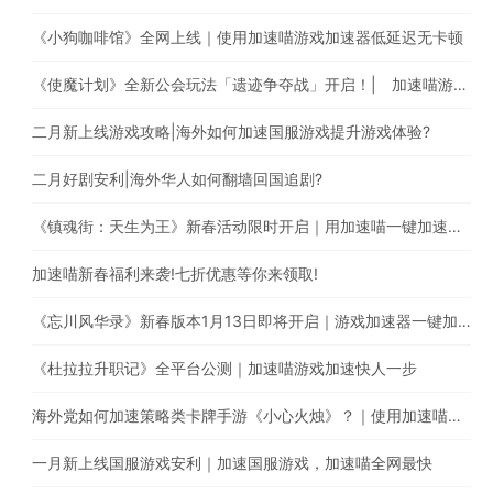
《小狗咖啡馆》全网上线｜使用加速喵游戏加速器低延迟无卡顿
《使魔计划》全新公会玩法「遗迹争夺战」开启！| 加速喵游戏加速快人一步
二月新上线游戏攻略|海外如何加速国服游戏提升游戏体验?
二月好剧安利|海外华人如何翻墙回国追剧?
《镇魂街：天生为王》新春活动限时开启｜用加速喵一键加速游戏降低海外玩国服延迟。
加速喵新春福利来袭!七折优惠等你来领取!
《忘川风华录》新春版本1月13日即将开启｜游戏加速器一键加速提升游戏体验
《杜拉拉升职记》全平台公测｜加速喵游戏加速快人一步
海外党如何加速策略类卡牌手游《小心火烛》？｜使用加速喵一键智能加速回国
一月新上线国服游戏安利｜加速国服游戏，加速喵全网最快