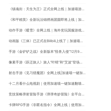
《镇魂街：天生为王》正式全网上线｜加速喵游戏加速全网最快
《和平精英》全新玩法锦绣画团圆即将上线｜加速喵国服游戏超快加速
动作手游《暖雪》全网上线｜海外党玩国服游戏的必备游戏加速器
动画版《三体》已正式在Bilibili上线了｜加速喵一键加速破解海外地区限制
手游《金铲铲之战》全新版本“怪兽入侵“12月9日正式上线｜回国游戏加速器的最佳选择
像素手游《跃迁旅人》旅人“叶晴”和“艾波”登场｜使用加速喵一键加速国服游戏低延迟无卡顿
射击手游《见习猎魔团》全网上线|加速喵一键加速国服游戏
十二月看什么电视剧｜使用加速喵一键加速翻墙回国看剧
竞技策略弹射冒险手游《弹弹奇妙冒险》全平台上线｜如何使用加速喵玩国服手游
卡牌RPG手游《非匿名指令》全网上线｜使用加速喵提升游戏体验