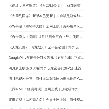
《崩坏：星穹铁道》 4月26日公测｜下载加速喵游戏加速器提升游戏体验
《大周列国志》新版本已更新｜加速喵是游戏加速器最佳的选择
RPG手游《塞勒特大陆》全网上线｜海外用户玩国服游戏延迟高卡顿怎么办？
《合金弹头：觉醒》4月18日全平台上线｜使用加速喵加速国服游戏提升游戏体验
《天龙八部2：飞龙战天》全平台公测｜海外玩家如何加速国服游戏？
GooglePlay年度最佳独立游戏《原界之罪》正式登陆中国！
四月新上线游戏攻略|海外玩家必备的游戏加速器
四月电视剧推荐｜海外无法观看国内电视剧怎么办？
《我叫MT：经典再现》全网上线｜加速喵海外玩家必备的游戏加速器
穿搭游戏《以闪亮之名》今日全网上线｜海外华人玩《以闪亮之名》有延迟高卡顿问题怎么办？