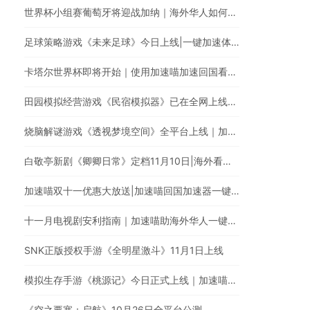
世界杯小组赛葡萄牙将迎战加纳｜海外华人如何在央视频观看C罗首秀直播？
足球策略游戏《未来足球》今日上线|一键加速体验足球巨星高能瞬间
卡塔尔世界杯即将开始｜使用加速喵加速回国看中文体育直播
田园模拟经营游戏《民宿模拟器》已在全网上线｜使用加速喵一键加速国服手游
烧脑解谜游戏《透视梦境空间》全平台上线｜加速喵一键加速国服游戏
白敬亭新剧《卿卿日常》定档11月10日|海外看爱奇艺电视剧有地区限制怎么办?
加速喵双十一优惠大放送|加速喵回国加速器一键加速翻墙回国
十一月电视剧安利指南｜加速喵助海外华人一键穿梭翻墙回国追剧
SNK正版授权手游《全明星激斗》11月1日上线
模拟生存手游《桃源记》今日正式上线｜加速喵加速国服游戏全网最快
《空之要塞：启航》10月26日全平台公测