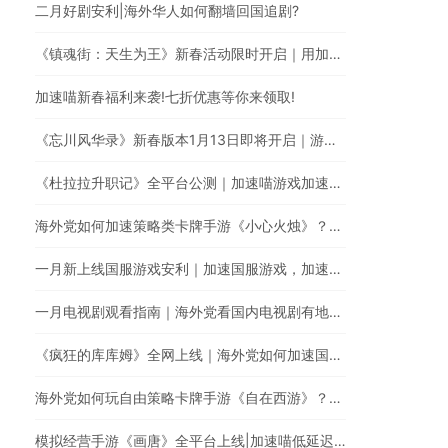
二月好剧安利|海外华人如何翻墙回国追剧?
《镇魂街：天生为王》新春活动限时开启｜用加速喵一键加速游戏降低海外玩国服延迟。
加速喵新春福利来袭!七折优惠等你来领取!
《忘川风华录》新春版本1月13日即将开启｜游戏加速器一键加速提升游戏体验
《杜拉拉升职记》全平台公测｜加速喵游戏加速快人一步
海外党如何加速策略类卡牌手游《小心火烛》？｜使用加速喵一键智能加速回国
一月新上线国服游戏安利｜加速国服游戏，加速喵全网最快
一月电视剧观看指南｜海外党看国内电视剧有地区限制怎么办？
《疯狂的库库姆》全网上线｜海外党如何加速国服手游？
海外党如何玩自由策略卡牌手游《自在西游》？使用加速喵随时随地畅享游戏加速
模拟经营手游《画唐》全平台上线|加速喵低延迟无卡顿加速游戏全网最快