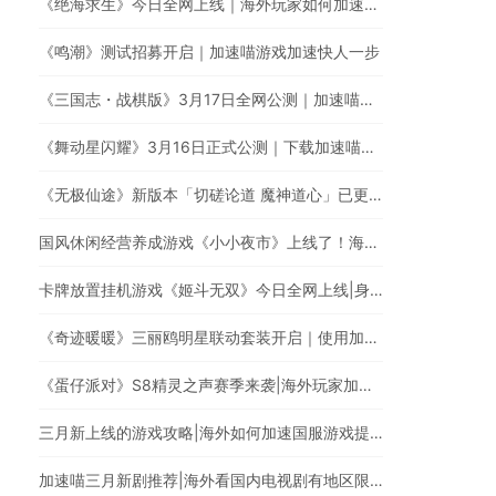
《绝海求生》今日全网上线｜海外玩家如何加速国服游戏？
《鸣潮》测试招募开启｜加速喵游戏加速快人一步
《三国志・战棋版》3月17日全网公测｜加速喵加速国服游戏全网最快
《舞动星闪耀》3月16日正式公测｜下载加速喵回国VPN，低延迟无卡顿，提升游戏体验
《无极仙途》新版本「切磋论道 魔神道心」已更新|海外玩家玩国服遇上卡顿延迟高的情况怎么办?
国风休闲经营养成游戏《小小夜市》上线了！海外华人玩《小小夜市》有延迟高卡顿问题怎么办？
卡牌放置挂机游戏《姬斗无双》今日全网上线|身在海外如何加速国服游戏?
《奇迹暖暖》三丽鸥明星联动套装开启｜使用加速喵回国加速器一键加速提升游戏体验
《蛋仔派对》S8精灵之声赛季来袭|海外玩家加速回国玩国服游戏
三月新上线的游戏攻略|海外如何加速国服游戏提升游戏体验?
加速喵三月新剧推荐|海外看国内电视剧有地区限制怎么办?