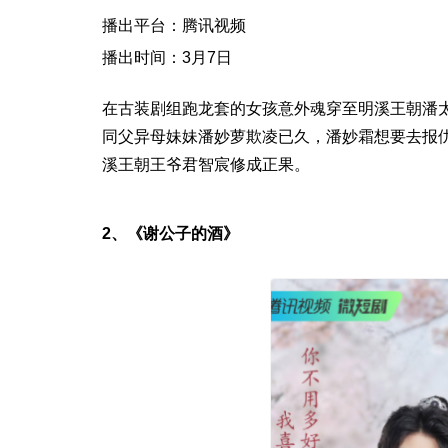
播出平台：腾讯视频
播出时间：3月7日
在古装剧组跑龙套的女孩意外魂穿至明溪王朝潘
同父异母妹妹潘妙萝欺凌已久，潘妙霜想要去报
溪王朝王爷君智宸修成正果。
2、《谢公子的酒》