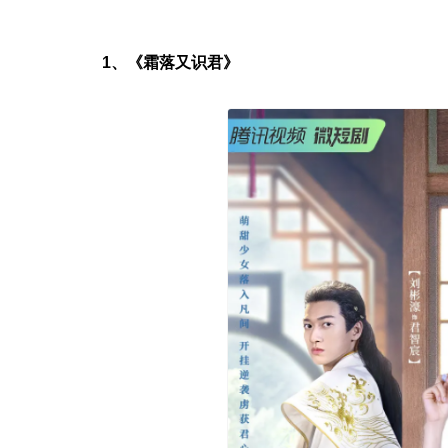
1、《霜落又识君》