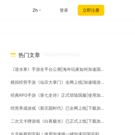
zh
登录
立即注册
热门文章
《逆水寒》手游全平台公测|海外玩家如何加速国服游戏？
模拟经营手游《仙宗大掌门》全网上线|加速喵游戏加速，全网最快
经典RPG手游《第七史诗》正式登陆国服|使用加速喵回国加速爆款游戏随意畅玩
经营养成游戏《新庄园时代》已全网上线|下载加速喵随时随地畅享游戏加速
二次元卡牌游戏《白夜极光》已正式上线|下载加速喵回国加速器一键加速国服游戏
六月电视剧安利｜使用加速喵一键加速回国追剧