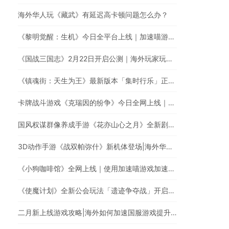
海外华人玩《藏武》有延迟高卡顿问题怎么办？
《黎明觉醒：生机》今日全平台上线｜加速喵游戏加速快人一步
《国战三国志》2月22日开启公测｜海外玩家玩国服游戏延迟高怎么办？
《镇魂街：天生为王》最新版本「集时行乐」正式登场！｜海外玩国服游戏，遭遇延迟卡顿、丢包？
卡牌战斗游戏《克瑞因的纷争》今日全网上线｜海外华人玩国服游戏有延迟高卡顿问题怎么办？
国风权谋群像养成手游《花亦山心之月》全新剧情开启｜加速国服游戏全网最快
3D动作手游《战双帕弥什》新机体登场|海外华人如何玩国服手游?
《小狗咖啡馆》全网上线｜使用加速喵游戏加速器低延迟无卡顿
《使魔计划》全新公会玩法「遗迹争夺战」开启！| 加速喵游戏加速快人一步
二月新上线游戏攻略|海外如何加速国服游戏提升游戏体验?