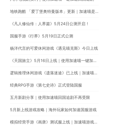
地铁跑酷 「爱丁堡奥特曼版本」更新｜加速喵是国服游戏回国加速的最佳选择
《凡人修仙传：人界篇》5月24日公测开启！
国服手游《行界》5月19日正式公测
杨洋代言的可爱休闲游戏《遇见喵克斯》今日上线
《天国旅立》5月16日上线｜使用加速喵一键加速国服
逻辑推理休闲游戏《遗落迷途》已上线｜加速喵游戏加速全网最快
经典RPG手游《第七史诗》正式登陆国服
五月新剧分享｜使用加速喵回国追剧不再受限
5月新上线游戏攻略｜海外玩家如何加速国服游戏
模拟经营手游《画唐》测试服上线｜加速喵游戏加速器全网最快