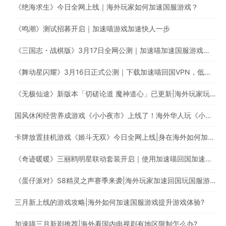
《绝海求生》今日全网上线｜海外玩家如何加速国服游戏？
《鸣潮》测试招募开启｜加速喵游戏加速快人一步
《三国志・战棋版》3月17日全网公测｜加速喵加速国服游戏全网最快
《舞动星闪耀》3月16日正式公测｜下载加速喵回国VPN，低延迟无卡顿，提升游戏体验
《无极仙途》新版本「切磋论道 魔神道心」已更新|海外玩家玩国服遇上卡顿延迟高的情况怎么办?
国风休闲经营养成游戏《小小夜市》上线了！海外华人玩《小小夜市》有延迟高卡顿问题怎么办？
卡牌放置挂机游戏《姬斗无双》今日全网上线|身在海外如何加速国服游戏?
《奇迹暖暖》三丽鸥明星联动套装开启｜使用加速喵回国加速器一键加速提升游戏体验
《蛋仔派对》S8精灵之声赛季来袭|海外玩家加速回国玩国服游戏
三月新上线的游戏攻略|海外如何加速国服游戏提升游戏体验?
加速喵三月新剧推荐|海外看国内电视剧有地区限制怎么办?