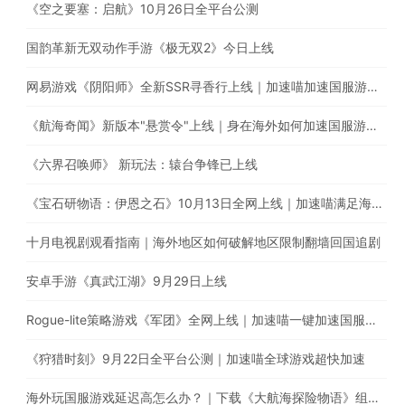
《空之要塞：启航》10月26日全平台公测
国韵革新无双动作手游《极无双2》今日上线
网易游戏《阴阳师》全新SSR寻香行上线｜加速喵加速国服游戏，全网最快！
《航海奇闻》新版本"悬赏令"上线｜身在海外如何加速国服游戏？
《六界召唤师》 新玩法：辕台争锋已上线
《宝石研物语：伊恩之石》10月13日全网上线｜加速喵满足海外玩家的加速需求
十月电视剧观看指南｜海外地区如何破解地区限制翻墙回国追剧
安卓手游《真武江湖》9月29日上线
Rogue-lite策略游戏《军团》全网上线｜加速喵一键加速国服游戏
《狩猎时刻》9月22日全平台公测｜加速喵全球游戏超快加速
海外玩国服游戏延迟高怎么办？｜下载《大航海探险物语》组建超强航海队