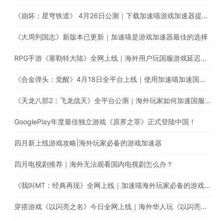
《崩坏：星穹铁道》 4月26日公测｜下载加速喵游戏加速器提升游戏体验
《大周列国志》新版本已更新｜加速喵是游戏加速器最佳的选择
RPG手游《塞勒特大陆》全网上线｜海外用户玩国服游戏延迟高卡顿怎么办？
《合金弹头：觉醒》4月18日全平台上线｜使用加速喵加速国服游戏提升游戏体验
《天龙八部2：飞龙战天》全平台公测｜海外玩家如何加速国服游戏？
GooglePlay年度最佳独立游戏《原界之罪》正式登陆中国！
四月新上线游戏攻略|海外玩家必备的游戏加速器
四月电视剧推荐｜海外无法观看国内电视剧怎么办？
《我叫MT：经典再现》全网上线｜加速喵海外玩家必备的游戏加速器
穿搭游戏《以闪亮之名》今日全网上线｜海外华人玩《以闪亮之名》有延迟高卡顿问题怎么办？