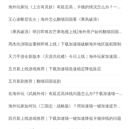
海外玩家玩《上古有灵妖》有延迟高，卡顿的情况怎么办？一键回国游戏加速，极速稳定不丢包
王心凌断层实火｜海外怎么翻墙回国看《乘风破浪》
《乘风破浪》明日即将在芒果电视上线|海外用户如何翻墙回国追综艺
周杰伦演唱会重映即将上线｜下载加速喵破解海外地区版权限制
天刀手游全新版本《天涯共此楼》今日上线｜海外玩家加速国服游戏降低延迟
五月新上线游戏推荐｜下载加速喵急速稳定降低延迟
五月新剧推荐｜翻墙回国追剧
在海外玩《武娘外传》有延迟高掉线问题怎么办?下载加速喵一键加速国服游戏
海外玩家如何玩《三国志・战略版》？用加速喵一键加速提升游戏体验
四月新上线游戏推荐｜下载加速喵一键加速降低卡顿掉线的问题