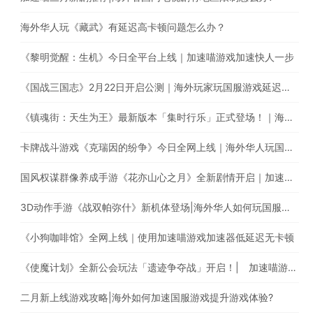
海外华人玩《藏武》有延迟高卡顿问题怎么办？
《黎明觉醒：生机》今日全平台上线｜加速喵游戏加速快人一步
《国战三国志》2月22日开启公测｜海外玩家玩国服游戏延迟高怎么办？
《镇魂街：天生为王》最新版本「集时行乐」正式登场！｜海外玩国服游戏，遭遇延迟卡顿、丢包？
卡牌战斗游戏《克瑞因的纷争》今日全网上线｜海外华人玩国服游戏有延迟高卡顿问题怎么办？
国风权谋群像养成手游《花亦山心之月》全新剧情开启｜加速国服游戏全网最快
3D动作手游《战双帕弥什》新机体登场|海外华人如何玩国服手游?
《小狗咖啡馆》全网上线｜使用加速喵游戏加速器低延迟无卡顿
《使魔计划》全新公会玩法「遗迹争夺战」开启！| 加速喵游戏加速快人一步
二月新上线游戏攻略|海外如何加速国服游戏提升游戏体验?