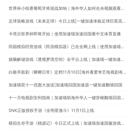
世界杯小组赛葡萄牙将迎战加纳｜海外华人如何在央视频观看C罗首秀直播？
足球策略游戏《未来足球》今日上线|一键加速体验足球巨星高能瞬间
卡塔尔世界杯即将开始｜使用加速喵加速回国看中文体育直播
田园模拟经营游戏《民宿模拟器》已在全网上线｜使用加速喵一键加速国服手游
烧脑解谜游戏《透视梦境空间》全平台上线｜加速喵一键加速国服游戏
白敬亭新剧《卿卿日常》定档11月10日|海外看爱奇艺电视剧有地区限制怎么办?
加速喵双十一优惠大放送|加速喵回国加速器一键加速翻墙回国
十一月电视剧安利指南｜加速喵助海外华人一键穿梭翻墙回国追剧
SNK正版授权手游《全明星激斗》11月1日上线
模拟生存手游《桃源记》今日正式上线｜加速喵加速国服游戏全网最快