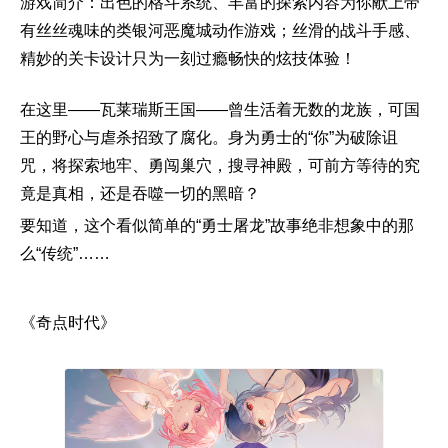
游戏简介：出色的格斗系统、丰富的探索内容为你献上带
有丝丝魂味的类银河恶魔城动作游戏；丝滑的战斗手感、
精妙的关卡设计只为一刻过瘾畅快的炫技体验！
在这里——瓦莱瑞斯王国——曾生活着无数的龙族，可国
王的野心与虐杀招致了腐化。身为勇士的“你”为破除诅
咒，将探索地牢、勇闯巢穴，搜寻神殿，可前方等待的究
竟是真相，还是吞噬一切的黑暗？
要知道，这个看似简单的“勇士屠龙”故事绝非想象中的那
么“传统”……
《奇点时代》