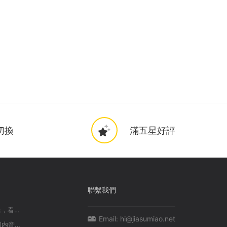
切換
滿五星好評
聯繫我們
在海外听不了QQ音乐/网易云音乐，看不了国内视频有地域限制怎么办？
Email:
hi@jiasumiao.net
在国外看不了国内视频？听不了国内音乐？全网最低价-加速喵 海外党翻墙回国首选