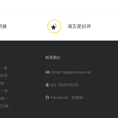
切换
满五星好评
联系我们
在海外听不了QQ音乐/网易云音乐，看不了国内视频有地域限制怎么办？
Email:
hi@jiasumiao.net
在国外看不了国内视频？听不了国内音乐？全网最低价-加速喵 海外党翻墙回国首选
解决海外玩国服LOL英雄联盟不卡顿、延迟低的办法｜海外玩英雄联盟用什么加速器比较好?
QQ: 982058225
海外玩国服延迟高、卡顿、不稳定？加速喵回国vpn一招帮你搞定
Facebook：加速喵
海外玩王者荣耀延迟太高？用加速喵一键加速降低延迟，海外也能畅玩国服游戏
魔兽世界：燃烧的远征6月2日正式开服，海外玩家怎么玩？