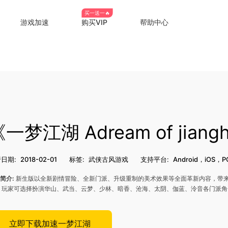
买一送一🔥
游戏加速
购买VIP
帮助中心
《一梦江湖 Adream of jia
日期:
2018-02-01
标签:
武侠古风游戏
支持平台:
Android，iOS，P
简介:
新生版以全新剧情冒险、全新门派、升级重制的美术效果等全面革新内容，带
 玩家可选择扮演华山、武当、云梦、少林、暗香、沧海、太阴、伽蓝、泠音各门派角
立即下载加速一梦江湖