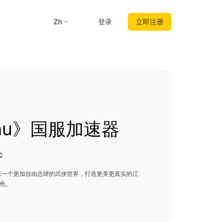
zh
登录
立即注册
nghu》国服加速器
C
来一个更加自由恣肆的武侠世界，打造更美更真实的江
色。