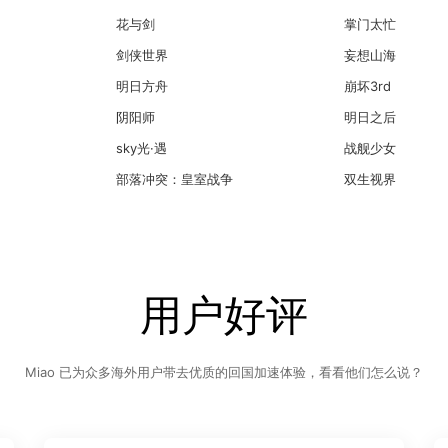
花与剑
掌门太忙
剑侠世界
妄想山海
明日方舟
崩坏3rd
阴阳师
明日之后
sky光·遇
战舰少女
部落冲突：皇室战争
双生视界
用户好评
Miao 已为众多海外用户带去优质的回国加速体验，看看他们怎么说？