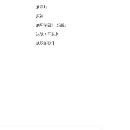
梦浮灯
原神
崩坏学园2（混服）
决战！平安京
战双帕弥什