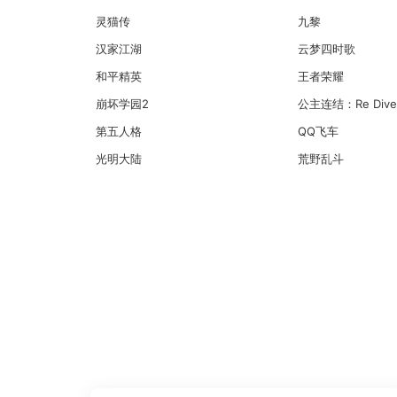
灵猫传
九黎
汉家江湖
云梦四时歌
和平精英
王者荣耀
崩坏学园2
公主连结：Re Dive
第五人格
QQ飞车
光明大陆
荒野乱斗