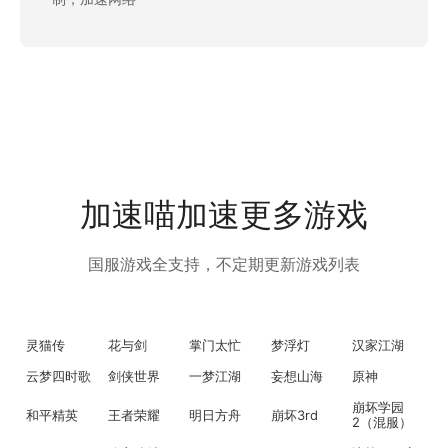
加速喵加速更多游戏
国服游戏全支持，不定期更新游戏列表
灵猫传
花与剑
掌门太忙
梦浮灯
汉家江湖
云梦四时歌
剑侠世界
一梦江湖
妄想山海
原神
崩坏学园
和平精英
王者荣耀
明日方舟
崩坏3rd
2（混服）