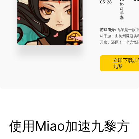
05-28
格
斗
手
游
游戏简介:
九黎是一款中
斗手游，由杭州谦游坊
开发。还原了一个光怪
秘的《山海经》世界。
个有着神秘身世的主人
立即下载加
共工、夸父、刑天、饕
九黎
上古魔神的斗争和纠葛
骗、背叛与死亡，逐步
的秘密。
使用Miao加速九黎方