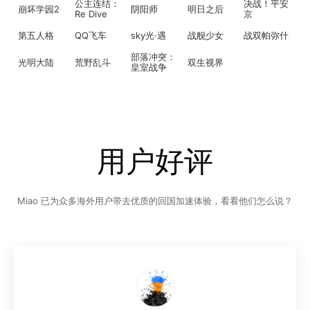
公主连结：
决战！平安
崩坏学园2
阴阳师
明日之后
Re Dive
京
第五人格
QQ飞车
sky光·遇
战舰少女
战双帕弥什
部落冲突：
光明大陆
荒野乱斗
双生视界
皇室战争
用户好评
Miao 已为众多海外用户带去优质的回国加速体验，看看他们怎么说？