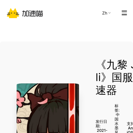
zh
《九黎 J
li》国
速器
标
签:
中
国
发行日
水
支
期:
墨
An
2021-
风
iOS